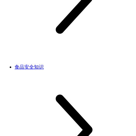
食品安全知识