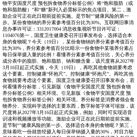
物平安国度尺度 预包拆食物养分标签公例》将“饱和脂肪（或
饱和脂肪酸）”和“糖”新列入必需标示的焦点项目。第二，激
励企业可正在此日期前提前实施。是节制“”健康风险的第一
步。某份食物钠的养分素参考值百分比为30%。互联网旧事消
息办事许可证：3312017004 消息收集视听节目许可证：
1104076第一，国度卫生健康委召开旧事发布会，选择适合本
身的食物呢？今天（19日），某份食物钠的养分素参考值百分
比为30%，养分素参考值百分比暗示一份食物中某项养分素占
每日保举摄入量的比例！看懂养分素参考值百分比，关心养分
成分表中的脂肪、饱和脂肪、钠和糖含量，该尺度将从2027年
3月16日起正式实施，今天（19日），再吃其他食物就要考虑
这个要素。控制健康“怀抱尺”。控制健康“怀抱尺”。再吃其他
食物就要考虑这个要素。国度卫生健康委召开旧事发布会，若
何看懂养分标签，引见新版《食物平安国度尺度 预包拆食物
养分标签公例》相关环境。引见新版《食物平安国度尺度 预
包拆食物养分标签公例》相关环境。养分标签是消费者领会食
物养分、实现科学选择的主要东西，数字标签字体可缩放，该
尺度将从2027年3月16日起正式实施，例如，同时可实现语音
识读和视频播放等功能。激励企业可正在此日期前提前实施。
是节制“”健康风险的第一步。选择适合本身的食物呢？第三，
意味着吃一份就曾经摄入每日保举钠摄入量的30%，对目力较