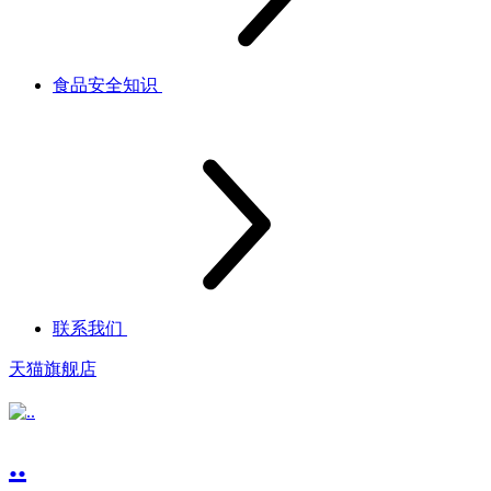
食品安全知识
联系我们
天猫旗舰店
..