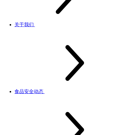
关于我们
食品安全动态