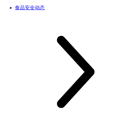
食品安全动态