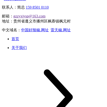
联系人：简总
159 8501 0110
邮箱：
gzzyxjysp@163.com
地址：贵州省遵义市播州区枫香镇枫元村
中文域名：
中国好辣椒.网址
雷天椒.网址
首页
关于我们