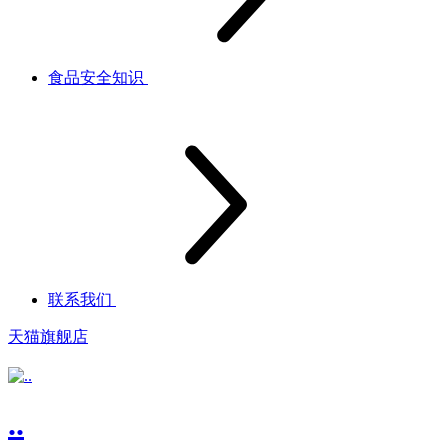
食品安全知识
联系我们
天猫旗舰店
..