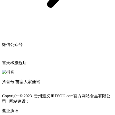
微信公众号
雷天椒旗舰店
抖音号 苗寨人家佳裕
Copyright © 2023 贵州遵义JIUYOU.com官方网站食品有限公
司 网站建设：
JIUYOU.com官方网站
网站地图
营业执照