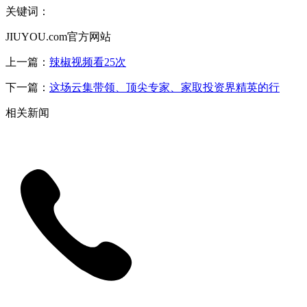
关键词：
JIUYOU.com官方网站
上一篇：
辣椒视频看25次
下一篇：
这场云集带领、顶尖专家、家取投资界精英的行
相关新闻