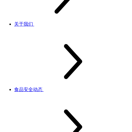
关于我们
食品安全动态