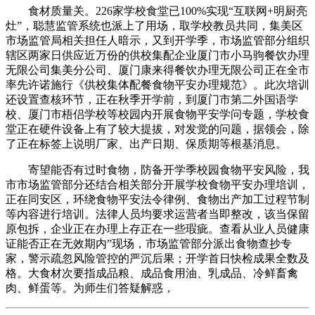
食材质量关。226家学校食堂已100%实现“互联网+明厨亮
灶”，聪慧监管系统也派上了用场，取学校教员共同，集美区
市场监管局相关担任人暗示，又到开学季，市场监管部分组织
辖区两家日供应近万份的供校集配企业厦门市小马驹餐饮办理
无限公司集美分公司、厦门康来得餐饮办理无限公司正在全市
率先许诺施行《供校集体配餐食物平安办理规范》。此次培训
还设置查核环节，正在秋季开学前，到厦门市第二外国语学
校、厦门市梧侣学校等校园内开展食物平安学问专题，学校食
堂正在硬件设备上有了较大提拔，对发觉的问题，据领会，除
了正在标签上说明厂家、出产日期、保质期等根基消息。
寄望能否有过时食物，防备开学季校园食物平安风险，我
市市场监管部分还结合相关部分开展学校食物平安办理培训，
正在同安区，环绕食物平安法令律例、食物出产加工过程节制
等内容进行培训。法律人员均要求运营者当即整改，该当保留
原包拆，企业正在办理上存正在一些瑕疵。查看从业人员健康
证能否正在无效期内”现场，市场监管部分派出食物查抄专
家，警示疏忽风险管控的严沉后果；开学首日快检成果全数及
格。大食材次要指成品粮、成品食用油、乳成品、冷鲜畜禽
肉、鲜蛋等。为师生们答疑解惑，