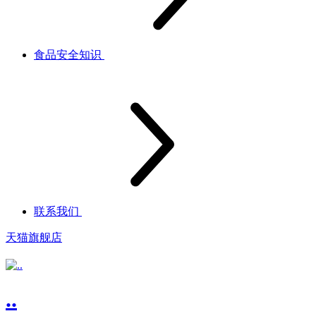
食品安全知识
联系我们
天猫旗舰店
..