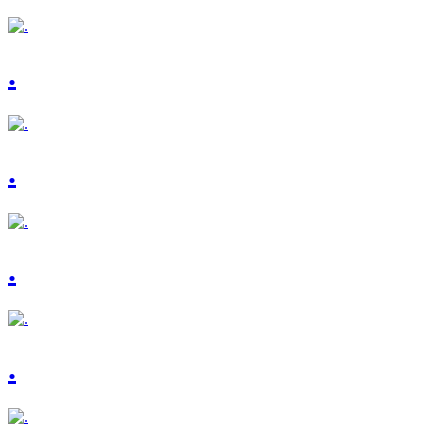
.
.
.
.