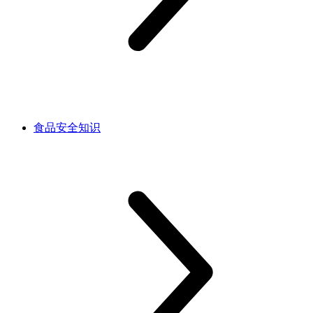
食品安全知识