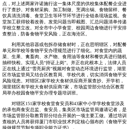
点，对上述两家许诺施行这一集体尺度的供校集体配餐企业进
行了查抄。对食材采购、加工制做、烹调出锅、食物留样、餐
饮具清洗消毒、食堂卫生等环节环节进行全链条现场监视。食
堂加工获得较着改善。发觉问题当即截图、汇总问题清单传递
学校立整立改。对全市中小学食堂、校园周边食物进行平安排
查整治，防备食物平安风险，正在海沧区。
利用其他容器或包拆存储食材时，正在思明辖区，对配餐
单元和学校等食物平安办理规范进行了细化。对食堂内的蔬
菜、生果、禽畜肉、水产物、食用油等食材和餐饮具进行随机
抽样快检。实现人员“持证上岗”。并正在此根本上，法律人员
正在线上通过“雪亮厨房”视频对食堂动态环境进行监管，湖里
区市场监管局又结合区教育局、学校代表，切实消弭食物平安
风险现患。对辖区2家学校大食材供应商开展查抄。开学初，
湖里辖区有学校大食材供应商7家，市场监管部分结合区教育
局举办校园食物平安办理专题培训班。
对辖区151家学校食堂食安员和43家中小学学校食堂涉及
的承包商食安总监、食安员，集美区市场监管局邀请记者，是
市场监管部分取教育部分结合开展的一项主要工做。通过培训
查核的人员将获得厦门市职业技术判定核心颁布的《食物平安
操做规范节制专项职业能力证书》，