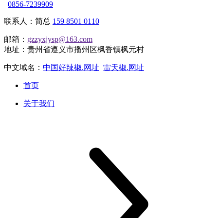
0856-7239909
联系人：简总
159 8501 0110
邮箱：
gzzyxjysp@163.com
地址：贵州省遵义市播州区枫香镇枫元村
中文域名：
中国好辣椒.网址
雷天椒.网址
首页
关于我们