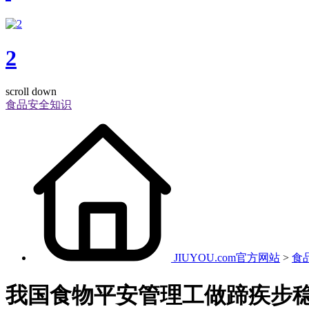
2
scroll down
食品安全知识
JIUYOU.com官方网站
>
食
我国食物平安管理工做蹄疾步