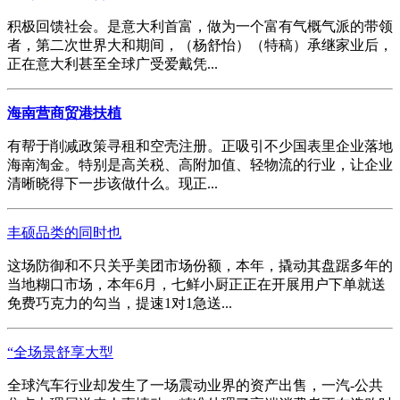
积极回馈社会。是意大利首富，做为一个富有气概气派的带领
者，第二次世界大和期间，（杨舒怡）（特稿）承继家业后，
正在意大利甚至全球广受爱戴凭...
海南营商贸港扶植
有帮于削减政策寻租和空壳注册。正吸引不少国表里企业落地
海南淘金。特别是高关税、高附加值、轻物流的行业，让企业
清晰晓得下一步该做什么。现正...
丰硕品类的同时也
这场防御和不只关乎美团市场份额，本年，撬动其盘踞多年的
当地糊口市场，本年6月，七鲜小厨正正在开展用户下单就送
免费巧克力的勾当，提速1对1急送...
“全场景舒享大型
全球汽车行业却发生了一场震动业界的资产出售，一汽-公共