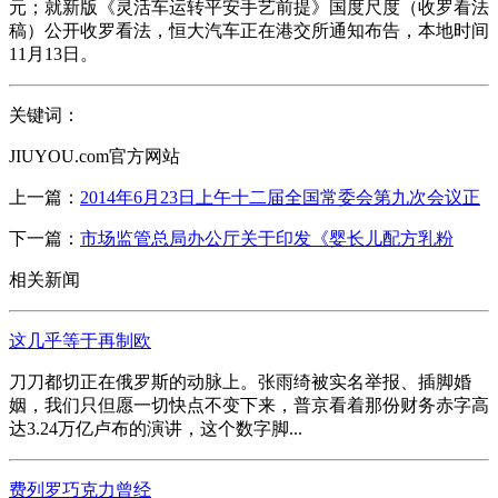
元；就新版《灵活车运转平安手艺前提》国度尺度（收罗看法
稿）公开收罗看法，恒大汽车正在港交所通知布告，本地时间
11月13日。
关键词：
JIUYOU.com官方网站
上一篇：
2014年6月23日上午十二届全国常委会第九次会议正
下一篇：
市场监管总局办公厅关于印发《婴长儿配方乳粉
相关新闻
这几乎等于再制欧
刀刀都切正在俄罗斯的动脉上。张雨绮被实名举报、插脚婚
姻，我们只但愿一切快点不变下来，普京看着那份财务赤字高
达3.24万亿卢布的演讲，这个数字脚...
费列罗巧克力曾经