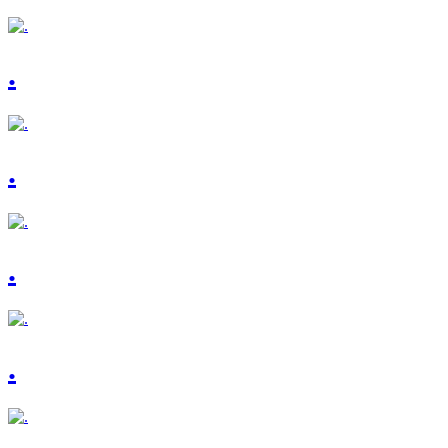
.
.
.
.