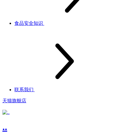
食品安全知识
联系我们
天猫旗舰店
..