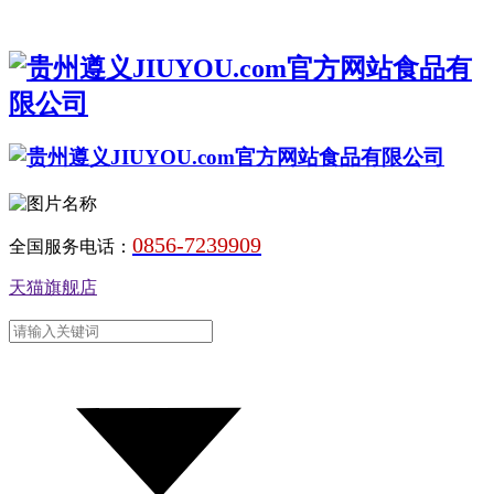
0856-7239909
全国服务电话：
天猫旗舰店