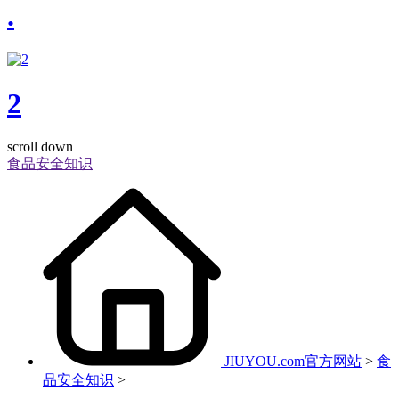
.
2
scroll down
食品安全知识
JIUYOU.com官方网站
>
食
品安全知识
>