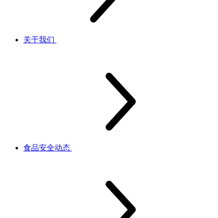
关于我们
食品安全动态