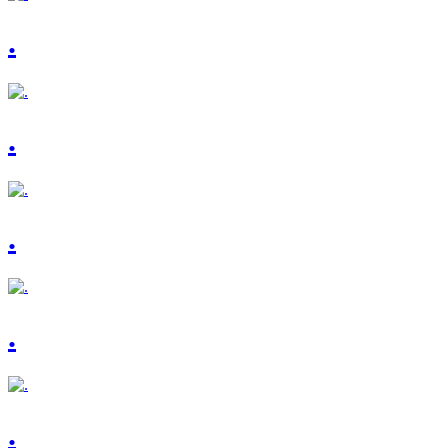
.
.
.
.
.