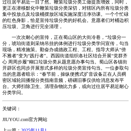
过往居平易近一目了然。鞭策垃圾分类工做提质增效，同时，
更正在潜移默化中鞭策垃圾分类深切，对辖区内所有垃圾分类
集中投放点及垃圾桶摆放区域实施深度洁净功课。一个个忙碌
的红色身影，恰是宣传垃圾分类的好机会。意愿者们对桶边积
压垃圾、卫角进行完全清理，
一次次耐心的宣传，正在蜀山区的大街冷巷，“垃圾分一
分，琥珀街道则采纳吊挂的体例进行垃圾分类学问宣传，勾当
现场，精准施策。勤奋办成德政工程、工程。指导大师从“傍
不雅者”变为“践行者”。西园街道组织各社区结合开展“党群齐
心 周周步履”糊口垃圾分类从题意愿办事勾当。蜀山区各镇街
开辟区也同步开展形式多样的垃圾分类宣传勾当。一位参取勾
当的意愿者暗示：“春节前，操纵便携式扩音设备正在人员稠
密区域轮回播报分类指南音频，磅礴旧事仅供给消息发布平
台。大师扫除卫生、清理杂物比力多，或向过往居平易近耐心
分类学问。
关键词：
JIUYOU.com官方网站
上一篇：
2025年11月1