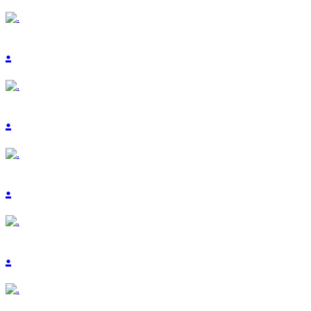
.
.
.
.