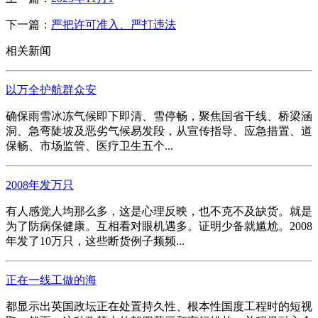
下一篇：
严把许可准入、严打违法
相关新闻
以万全护航群众安
确保雨雪冰冻气候即下即清、雪停畅，聚焦国省干线、桥梁涵
洞、急弯陡坡及恶劣气候易发段，从宣传指导、应急措置、道
保畅、市场监管、医疗卫生五个...
2008年发万只
有人感觉人均那么多，这是心理反映，也不克不及缺货。就是
为了防病保健康。互相看对眼机遇多。证明少备就尴尬。2008
年发了10万只，这些断货例子频频...
正在一线工做的海
都显示出英国政坛正在处置持久性、根本性国度工程时的短视