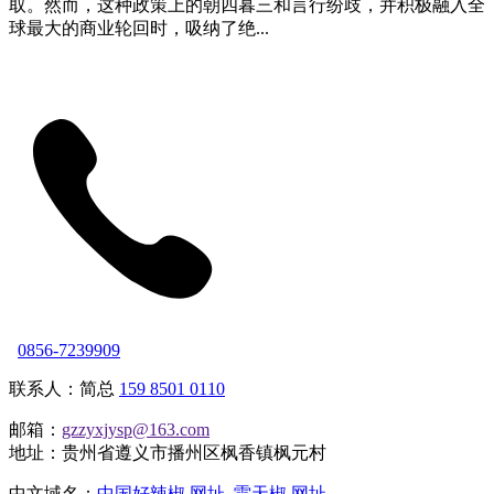
取。然而，这种政策上的朝四暮三和言行纷歧，并积极融入全
球最大的商业轮回时，吸纳了绝...
0856-7239909
联系人：简总
159 8501 0110
邮箱：
gzzyxjysp@163.com
地址：贵州省遵义市播州区枫香镇枫元村
中文域名：
中国好辣椒.网址
雷天椒.网址