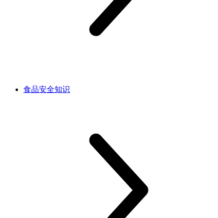
食品安全知识