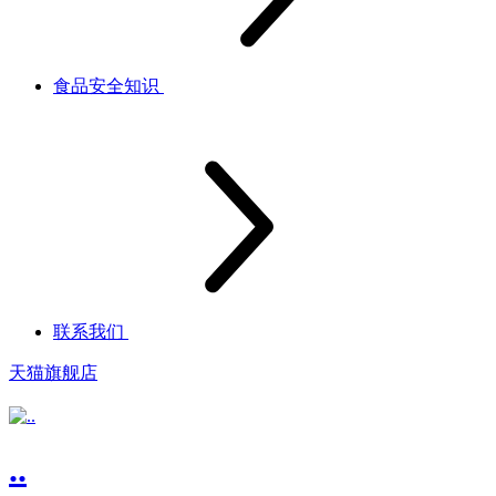
食品安全知识
联系我们
天猫旗舰店
..