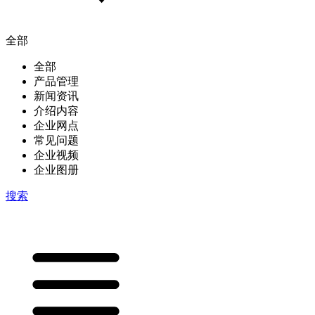
全部
全部
产品管理
新闻资讯
介绍内容
企业网点
常见问题
企业视频
企业图册
搜索