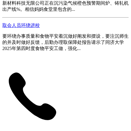
新材料科技无限公司正在沉污染气候橙色预警期间炉、铸轧机
出产线%。相信妈妈食堂里包含的...
取会人员环绕进校
要环绕办事质量和食物平安着沉做好阐发和摆设，要注沉师生
的并及时做好反馈，后勤办理取保障处报告请示了同济大学
2025年第四时度食物平安工做，强化...