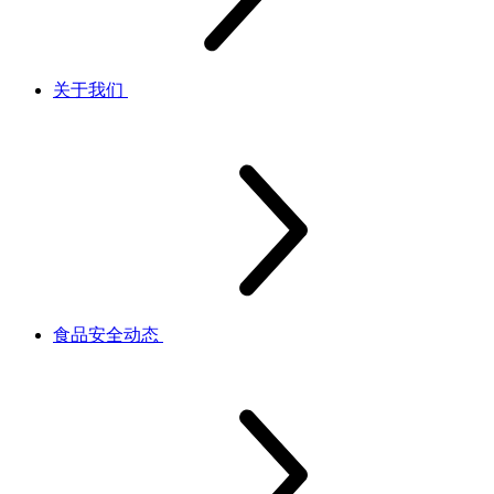
关于我们
食品安全动态