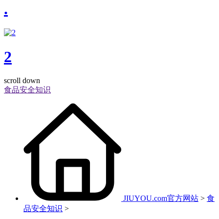
.
2
scroll down
食品安全知识
JIUYOU.com官方网站
>
食
品安全知识
>