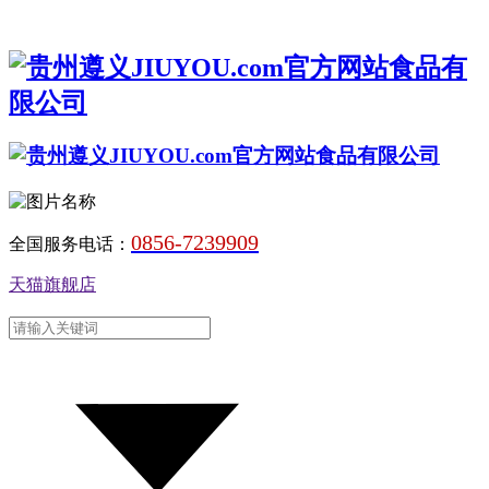
0856-7239909
全国服务电话：
天猫旗舰店