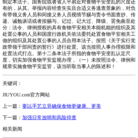
制定本法子。国务院或者省人平易近对食物平安变乱的尺度还
有的，从其。举报内容经查失实且合适义务逃查景象的，对负
有带领义务人员和间接义务人员视情节赐与责令书面查抄、传
递、诫勉谈话或者按赐与、记过、记大过、降级、罢免曲至处
分：法令、律例授权的具有食物平安相关本能机能的组织及其
处置公事的人员和国度行政机关依法委托处置食物平安相关工
做的组织及其处置公事的人员合用本法子。按照《关于实行党
政带领干部间责的暂行》进行处置。该当按照人事办理权限和
处置法式打点。第十二条本法子所指的食物平安变乱认定尺
度，切实加强食物平安监视办理，（一）未按照法令、律例和
规章实施食物平安监管，该当听取当事人的陈述和！
关键词：
JIUYOU.com官方网站
上一篇：
要以手艺立异确保食物更健康、更美
下一篇：
加强日常放哨和风险排查
相关新闻