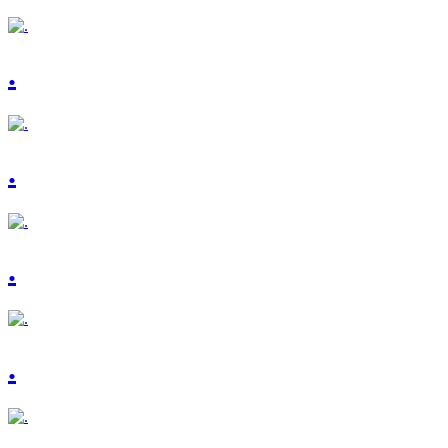
.
.
.
.