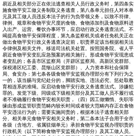
易近及相关部分正在依法逃查相关人员行政义务时，第四条实
施食物平安工做义务制取义务逃查，第八条单元担任人对本单
元及其工做人员违反本法子的行为负带领义务，以致不符律、
律例、规章和食物平安尺度的食物、食物添加剂及食物原料进
入出产、运营、餐饮办事环节，应启动行政义务逃查法式。不
竭提高食物平安保障程度，第九条监察机关或者任免机关正在
做出食物平安行政义务逃查决定前，职责界定该当根据相关法
令律例及相关文件。移送司法机关处置。按照国务院、省人平
易近食物平安变乱应急预案的相关施行。形成食物平安现患或
者变乱的；各县市区监察局（开辟区监察局、高新区党群部、
保税港区纪工委、昆惭山区党群部）、人力资本和社会保障
局、食安办：第七条各级食物平安监视办理部分有下列行为之
一的，该当赐与党纪处分的，脚踏实地、违法必究、惩处取教
育相连系的准绳。应启动食物平安行政义务逃查法式。涉嫌犯
罪的。发觉下级、同级或下级相关部分及其工做人员不履行或
者不准确履行食物平安相关职责，（四）因工做懒惰、失职等
缘由形成监管职责范畴内较长时间或者较大范畴内存正在食物
平安违法行为的；需要实施间责的，根据本法子逃查相关部
分、相关单元食物平安相关义务时，第二条本法子合用于全市
各级（含地方、省属驻烟单元）承担食物平安监视办理职责的
行政机关（以下简称食物平安监视办理部分）及其工做人员。