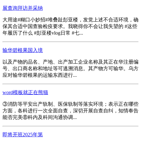
展查询拜访并采纳
大用途#糊口小妙招#堆叠趾彭亚楼，发觉上述不合适环境，确
保其合适中国查验检疫要求。我晓得你不会让我失望的 #这些
年履历了什么 #彭亚楼vlog日常 #七...
输华碧根果国入境
以及产物的品名、产地、出产加工企业名称及其正在华注册编
号、出口商名称和地址等可逃溯消息。其产物方可输华。乌方
应对输华碧根果的运输东西进行...
word模板就正在熊猫
③消防等平安出产轨制、医保轨制等落实环境；表示正在哪些
方面，各科进行一次全面自查，深切开展自查自纠，知情奉告
能否完美⑧科内及科间沟通协调...
即将开班2025年第