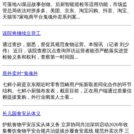
可落地AI菜品故事创做、后厨智能巡检等适用功能，市场监
管总局依法对拼多多、美团、京东、淘宝闪购、抖音、淘宝、
天猫等7家电商平台鬼魂外卖系列案...
该院将继续立异工
通过查抄，据悉，督促其规范食物运营。本报讯 （记者 刘少
伟） 近日，该院查察沉点查询拜访运营者能否严酷落实进货
检验义务和权利，查察第一时间固...
质外卖对“鬼魂外
七鲜小厨是京东期近时零售范畴用户拓新取差同化合作的环节
结构。七鲜小厨颁布发表，截至目前，正在用户端通过质量信
赖提拔复购，外行业阐发人士看...
长儿园食安从体义
护航食物平安压实从体义务 立异协同共治深圳启动2026年收
集餐饮食物平安合规共治提拔步履食安底线 规范外卖次序 三