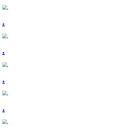
.
.
.
.