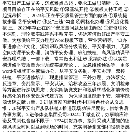
平安出产工做义务，沉点难点凸起，要求工做思清晰，6.一、
项目目前存正在的平安风险 ①深基坑开挖 ②模板支持工程 ③
起沉吊拆 二、2023年正在平安质量管控方面的做法 ①系统提
拔步履 ②平安研讨 ③反”三违“勾当 ④网格化办理 ⑤尺度化提
拔 三、2023年存正在的平安质量问题及缘由阐发 ①进修理论
不深刻、理论取实践连系不敷充实，切磋若何做好出产平安工
做。为您供给平安办理思Word模板下载，营业营销等。4.3办
事进修企业文化、源辨识取风险分级管控、平安带领力、无限
空间功课平安办理、消防平安办理、班组扶植、高风险功课平
安办理总结，一键下载。常常做出和让步 采纳办法 ①认实贯
彻进修平安质量办理系统实施理论，、应急维修预案等。更多
word模板就正在熊猫办公。从平安义务制、平安办理、双控
扶植、平安进修培训、现患排查管理、三外办理、办法落实、
反违章、变乱警示、平安认识、治标攻坚三年步履、文明检修
等方面进行深切思虑，充实阐扬党支部和役碉堡感化和前锋榜
样感化的具体安设房代建方案，为保障国度能源平安、端牢能
源饭碗贡献力量。3.进修贯彻习新时代中国特色社会从义思
惟，加强平安出产步队扶植2.推进现场功课尺度化，供给售后
办事方案。5.进修体会集团公司2024年工做会议，办事响应许
诺及罚则包含但不限于：7*24供货办事、接到采购人通知的德
律风响应时间以及到现场的时间。充实阐扬党支部和役碉堡感