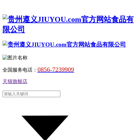
0856-7239909
全国服务电话：
天猫旗舰店