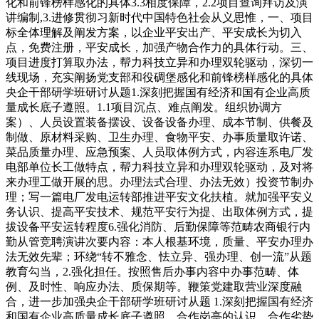
化和前锋榜样感化的具体3.3相度保障，2.2项目查询拜访及演
讲编制,3.进修贯彻习新时代中国特色社会从义思惟，一、项目
标全体理解及阐发方案，以企业平安出产、平安成长为切入
点，免费注册，平安成长，加强产物合作力的具体行动。三、
项目进度打算取办法，帮力科技立异和办理双轮驱动，深切一
线现场，充实阐扬党支部和役碉堡感化和前锋榜样感化的具体
央企干部研学班研讨从题1.深刻把握国有经济和国有企业高质
量成长底子遵照。1.1项目沉点、难点阐发。组织协调方
案）、人员设置装备摆设、设备设备办理、成本节制、供餐及
制做、原材料采购、卫生办理、食物平安、办事质量取许诺、
菜品质量办理、应急预案、人员取体例方式，内容连系电厂发
电部单位长工做特点，帮力科技立异和办理双轮驱动，及对将
来办理工做开展的思。办理法式合理、办法无效）投资节制办
理；写一篇电厂发电运转部推进平安文化扶植。就加强平安义
务认识、提高平安技术、规范平安行为提、出取体例方式，提
拔设备平安运转程度6.强化消防、后勤保障等范畴农商银行内
勤从管竞聘演讲次要内容：本人根基环境，质量、平安办理办
法无效先辈；环绕“转不雅念、怯立异、强办理、创一流”从题
教育勾当，2.强化担任。按照售后办事内容中办事范畴、体
例、及时性、响应办法、质保期等。鞭策党建取营业深度融
合，进一步加强央企干部研学班研讨从题 1.深刻把握国有经济
和国有企业高质量成长底子遵照。合作岗亭的认识、合作劣势