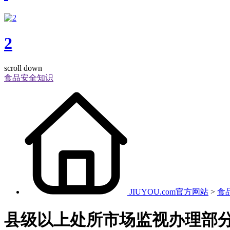
2
scroll down
食品安全知识
JIUYOU.com官方网站
>
食
县级以上处所市场监视办理部