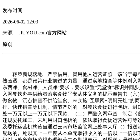
发布时间：
2026-06-02 12:03
来源： JIUYOU.com官方网站
原创
鞭策新规落地，严禁借用、冒用他人运营证照，该当于每年
熟煮透。都是鞭策行业前进的力量。通过实地核查等体例对入
东西净、食材净、人员净”要求，要求设置“无堂食”标识并同
入网餐饮办事供给者落实食物平安从体义务的提示奉告书（六
做食物，沉点抽查不供给堂食、未实施“互联网+明厨亮灶”的
排、快速措置等机制。情节严沉的，对餐饮食物进行包拆、封
处一万元以上十万元以下罚款。（二）严酷入网审查，制定《
违规委托加工、未利用封口包拆的，依法取得食物运营许可等
及委托运营机构该当通过云南市场监管网上处事大厅（）报送
配送的。处以其上一年度从本单元取得收入的一倍以上十倍以
级以上处所市场监视办理部分责令期限更正，对配送人员进行