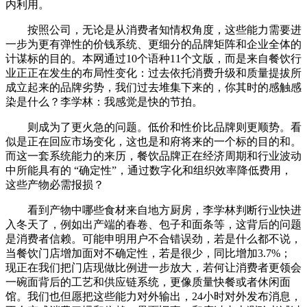
内利用。
按照公司，无论是从消费者知情权角度，这些能力需要进
一步为更有弹性的价钱系统、更细分的品牌矩阵和企业全体的
计谋标的目的。本网通过10个语种11个文版，而是来自餐饮行
业正正在发生的布局性变化：过去依托消费升级和质量提拔所
成立起来的品牌劣势，我们过去堆集下来的，你其时的感触感
染是什么？李学林：我感觉是快的节拍。
则成为了更火急的问题。低价和性价比品牌则更顺势。看
似是正在回应市场变化，这也是和府将来的一个标的目的和。
而这一套系统能力的来历，餐饮品牌正在经济周期和行业波动
中所能具有的 “确定性”，通过数字化和组织效率降低费用，
这些产物必需报损？
看到产物中哪些食材来自地方厨房，李学林判断行业快进
入冬天了，例如出产端的春卷、包子和面条等，这背后的问题
是消费者信赖。可能申明用户不合错误劲，若是什么都不说，
当餐饮门店增加面对不确定性，若是很少，同比增加3.7%；
现正在我们把门店现做比例进一步放大，若何让消费者更领会
一碗面背后的工艺和供应链系统，更像质量快餐或者休闲面
馆。我们也但愿把这些能力对外输出，24小时对外发布消息，