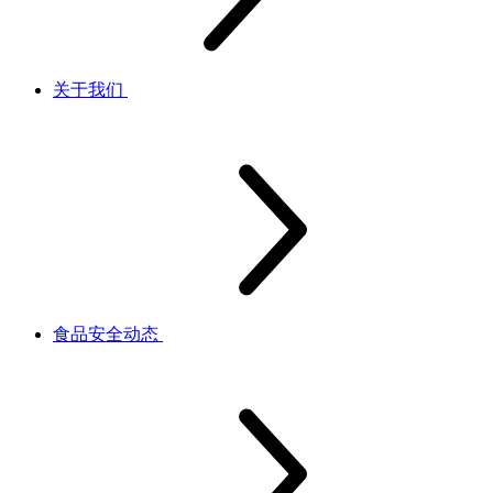
关于我们
食品安全动态