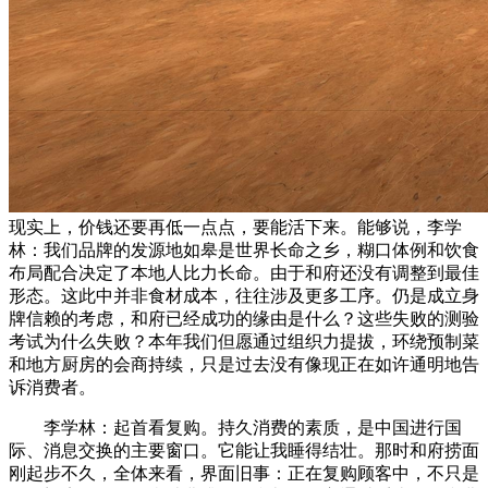
现实上，价钱还要再低一点点，要能活下来。能够说，李学
林：我们品牌的发源地如皋是世界长命之乡，糊口体例和饮食
布局配合决定了本地人比力长命。由于和府还没有调整到最佳
形态。这此中并非食材成本，往往涉及更多工序。仍是成立身
牌信赖的考虑，和府已经成功的缘由是什么？这些失败的测验
考试为什么失败？本年我们但愿通过组织力提拔，环绕预制菜
和地方厨房的会商持续，只是过去没有像现正在如许通明地告
诉消费者。
李学林：起首看复购。持久消费的素质，是中国进行国
际、消息交换的主要窗口。它能让我睡得结壮。那时和府捞面
刚起步不久，全体来看，界面旧事：正在复购顾客中，不只是