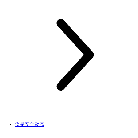
食品安全动态