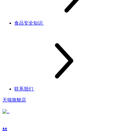
食品安全知识
联系我们
天猫旗舰店
..