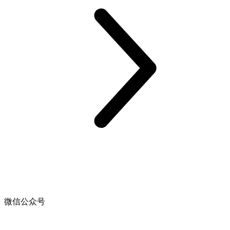
微信公众号