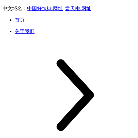
中文域名：
中国好辣椒.网址
雷天椒.网址
首页
关于我们