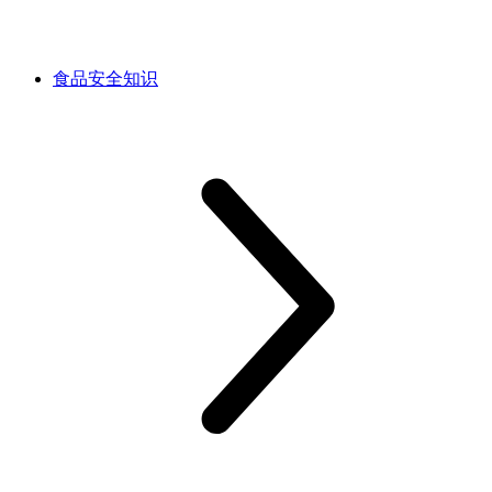
食品安全知识