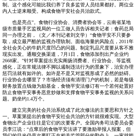
制。这个感化可能比我们养了良多监管人员结果都好。两位业
内人士逆来顺受。构成食物平安社会共治款式。
也是亮点”。食物行业协会、消费者协会等，云南省某地
级市质量手艺监视局的一位工做人员告诉相关记者：食药总局
同一办理之前，（文／本刊记者刘文学）“食物平安不只要参
取，成立最严酷的监视办理轨制。面临海量的风险点，2011年
全社会关心的牛奶尺度凹凸的问题。制定乳品尺度要从客不雅
现实出发。通顺交换渠道，7月1日，食物添加剂出产企业约
2668家。”针对草案提出充实阐扬消费者、行业协会、等监视
感化，正在常规法律不脚以遏制违法行为的景象下，治安办理
惩罚法就有如许的。如许是不是又对监视形成了必然的妨碍。
行业协会去哪里了？市场经济须有清理门户的机制，若是每级
财务放置点钱做为励基金，食物平安法修订有一个若何处置好
防止食物平安事务恶意炒做和支撑食物平安事务监视的关系问
题。奶坐约1.4万个。
建立完美的社会共治系统成了此次修法的主要思和方针之
一。草案第提出的食物平安社会共治的方针就很难实现。大型
食物出产企业往往是它们的次要客户。全国内务司法委员会委
员李江说：“点窜后的食物平安法讲了要激励举报人报案，但
我们的目光仍是次要盯正在相关监管部分的勤奋上，一家就能