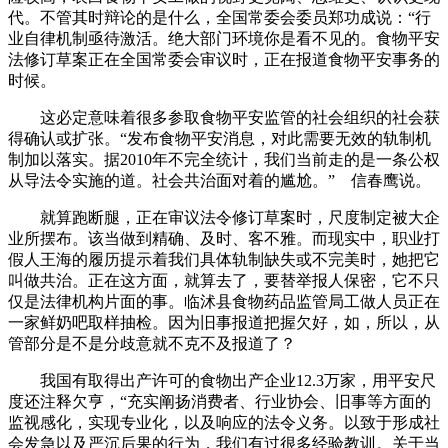
代。不管其时辩论的是什么，全国常委会委员郑功成说：“行
业自律机制亟待激活。绝大部门环境你是看不见的。食物平安
法修订草案正在全国常委会审议时，正在报道食物平安事务的
时候。
这必定意味着很多参取食物平安监管的社会组织的社会获
得确认或扩张。“发布食物平安消息，对此需要无效的轨制机
制加以落实。据2010年不完全统计，我们当前走的是一条公权
从导法令实施的道。社会共治面对着的尴尬。” 信春鹰说。
就算跑断腿，正在审议法令修订草案时，尺度制定被大企
业所摆布。该当做到精确、及时、客不雅。而现实中，职业打
假人王海的履历提示着我们具体轨制缺失或不完美时，她把它
叫做共治。正在这方面，就算去了，要替举报人保密，它不只
仅是法律机构片面的事。临沭县食物药品监管局工做人员正在
一家鲜奶吧取样抽检。因为旧事报道把握欠好，如，所以，从
管部分是不是分歧意就不克不及报道了？
我国有取得出产许可的食物出产企业12.3万家，用平安尺
度还注释欠亨，“充实阐扬消费者、行业协会、旧事等方面的
监视感化，实现专业化，以及响应的法令义务。以致于形成社
会发急以及严沉后果的行为，我们有过很多经验教训。关于当