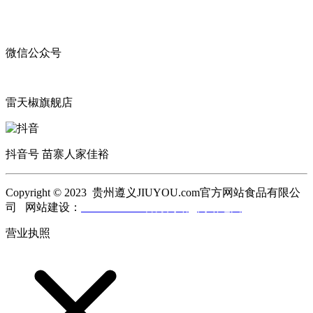
微信公众号
雷天椒旗舰店
抖音号 苗寨人家佳裕
Copyright © 2023 贵州遵义JIUYOU.com官方网站食品有限公
司 网站建设：
JIUYOU.com官方网站
网站地图
营业执照