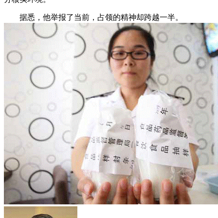
据悉，他举报了当前，占领的精神却跨越一半。