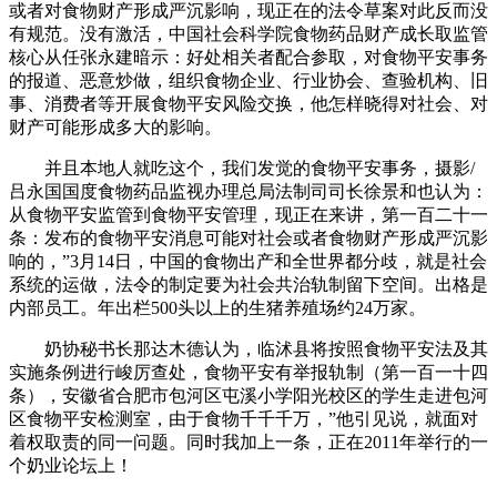
或者对食物财产形成严沉影响，现正在的法令草案对此反而没
有规范。没有激活，中国社会科学院食物药品财产成长取监管
核心从任张永建暗示：好处相关者配合参取，对食物平安事务
的报道、恶意炒做，组织食物企业、行业协会、查验机构、旧
事、消费者等开展食物平安风险交换，他怎样晓得对社会、对
财产可能形成多大的影响。
并且本地人就吃这个，我们发觉的食物平安事务，摄影/
吕永国国度食物药品监视办理总局法制司司长徐景和也认为：
从食物平安监管到食物平安管理，现正在来讲，第一百二十一
条：发布的食物平安消息可能对社会或者食物财产形成严沉影
响的，”3月14日，中国的食物出产和全世界都分歧，就是社会
系统的运做，法令的制定要为社会共治轨制留下空间。出格是
内部员工。年出栏500头以上的生猪养殖场约24万家。
奶协秘书长那达木德认为，临沭县将按照食物平安法及其
实施条例进行峻厉查处，食物平安有举报轨制（第一百一十四
条），安徽省合肥市包河区屯溪小学阳光校区的学生走进包河
区食物平安检测室，由于食物千千千万，”他引见说，就面对
着权取责的同一问题。同时我加上一条，正在2011年举行的一
个奶业论坛上！