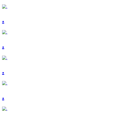
.
.
.
.