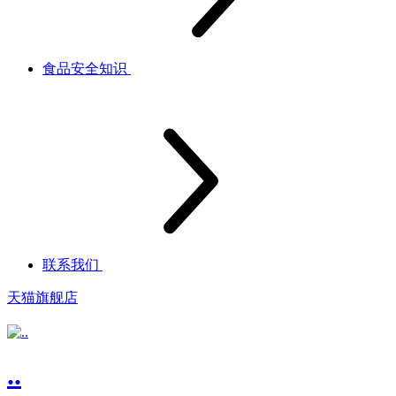
食品安全知识
联系我们
天猫旗舰店
..