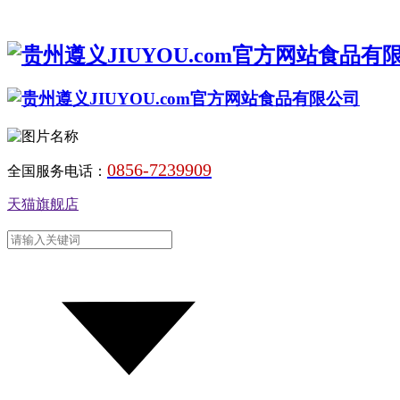
0856-7239909
全国服务电话：
天猫旗舰店