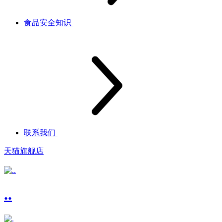
食品安全知识
联系我们
天猫旗舰店
..