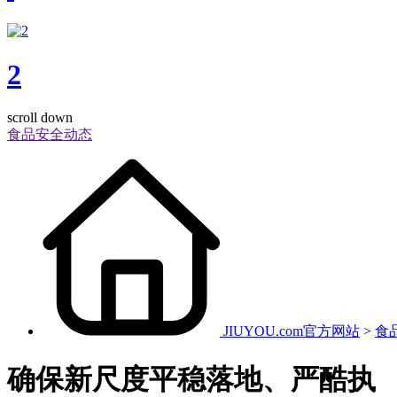
2
scroll down
食品安全动态
JIUYOU.com官方网站
>
食
确保新尺度平稳落地、严酷执