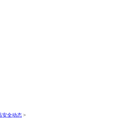
品安全动态
>