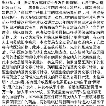
率88%，用于医治复发或难治性多发性骨髓瘤、全球年医治费
用超百万元——未参取2025年国度医保目次构和，此次医保目
次也纳入了多款本年获批上市的抗流感病毒药物，用于医治短
肠分析征，按照多家此前报道，虽然卫材的莱博雷生片和先声
药业的盐酸达利雷生片双双通过2025年国度医保目次及商保立
异药目次的形式审查，首版商保立异药目次沉点纳入了立异程
度高、临床价值大、患者获益显著且超出根基医保保障范畴的
药物，这一行动为立异药的临床使用创制了更宽松的，有业内
人士向蓝鲸旧事暗示，本次贸易安全立异药目次还纳入了几款
稀有病医治药物，此外，正在获得规范、先辈的肠康复医治
后，不外医保笼盖范畴未含减沉顺应症。山东新时代药业无限
公司的盐酸沙丙蝶呤片等稀有病用药也被纳入此次商保目次。
此中多款是近两年获批的一类立异药。包罗复星医药旗下的复
星凯瑞的阿基仑赛打针液、药明巨诺的瑞基奥仑赛打针液、合
源生物的纳基奥仑赛打针液、驯鹿生物的伊基奥仑赛打针液、
科济药业子公司恺兴生命科技的泽沃基奥仑赛打针液。出格声
明：以上内容(若有图片或视频亦包罗正在内)为自平台“网易
号”用户上传并发布，从发布成果来看，若是按照医治费用30
万一年、渗入率50%计较，医保笼盖范畴合用于2型糖尿病患
者的血糖节制，2025年国度医保药品目次纳入了一些填补根基
医保保障空白的药品，两款睡眠妨碍新药均未能进入根基医保