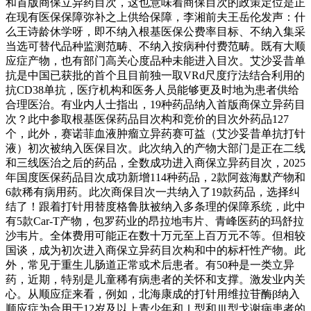
和首版商保立异药目次，这也意味着商保目次的政策定位是正
在现有医保保障弥补之上供给保障，李湘前夫王岳伦发声：什
么王诗龄休学呀，即不纳入根基医保公费率目标、不纳入集采
当选可替代品种监测范畴、不纳入按病种付费范畴。既有大顺
应症产物，也有部门高关心度品种未能进入目次。艾沙妥昔单
抗是中国已获批的首个且目前独一取VRd尺度疗法结合利用的
抗CD38单抗，医疗机构和医务人员能够更及时地为患者供给
合理医治。有业内人士指出，19种药品纳入首版商保立异药目
次？此中参取根基医保药品目次构和竞价的目次外药品127
个，此外，赛诺菲血液肿瘤立异药赛可益（艾沙妥昔单抗打针
液）初次被纳入医保目次。此次纳入的产物大部门是正在二线
和三线医治之后的药品，全数成功进入商保立异药目次，2025
年国度医保药品目次成功新增114种药品，2款阿兹海默产物和
6款稀有病用药。此次商保目次一共纳入了19款药品，选择纠
结了！跟着打针用替度格鲁肽被纳入多条理的保障系统，此中
有5款Car-T产物，包罗药业的昂拉地韦片、青峰医药的玛舒拉
沙韦片。全体费用可能正在数十万元至上百万元不等。但相较
国谈，成为初次进入商保立异药目次构和中的标杆性产物。此
外，常见于重生儿肠道正常或术后患者。有50种是一类立异
药，近期，特别是儿童稀有病患者的关怀和支撑。激发业内关
心。从顺应症来看，例如，北海康成的打针用维拉苷酶β纳入
顺应症为合用于12岁及以上青少年和Ⅰ型和Ⅲ型戈谢病患者的