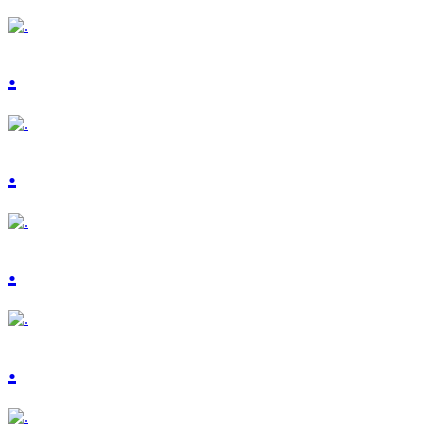
.
.
.
.