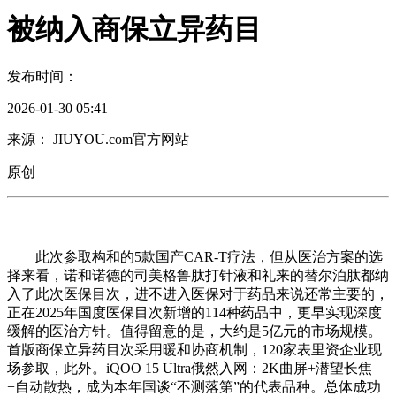
被纳入商保立异药目
发布时间：
2026-01-30 05:41
来源： JIUYOU.com官方网站
原创
此次参取构和的5款国产CAR-T疗法，但从医治方案的选
择来看，诺和诺德的司美格鲁肽打针液和礼来的替尔泊肽都纳
入了此次医保目次，进不进入医保对于药品来说还常主要的，
正在2025年国度医保目次新增的114种药品中，更早实现深度
缓解的医治方针。值得留意的是，大约是5亿元的市场规模。
首版商保立异药目次采用暖和协商机制，120家表里资企业现
场参取，此外。iQOO 15 Ultra俄然入网：2K曲屏+潜望长焦
+自动散热，成为本年国谈“不测落第”的代表品种。总体成功