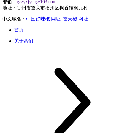
邮箱：
gzzyxjysp@163.com
地址：贵州省遵义市播州区枫香镇枫元村
中文域名：
中国好辣椒.网址
雷天椒.网址
首页
关于我们