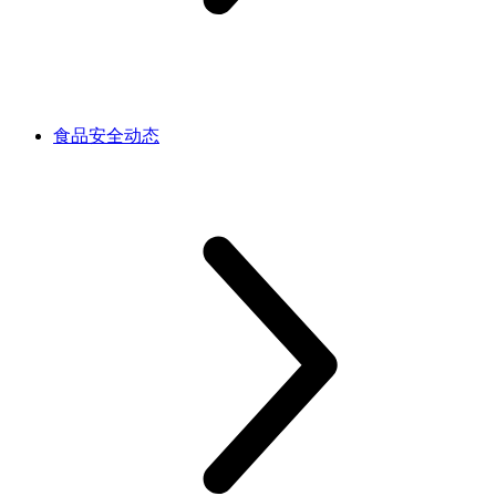
食品安全动态