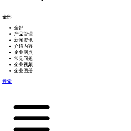
全部
全部
产品管理
新闻资讯
介绍内容
企业网点
常见问题
企业视频
企业图册
搜索