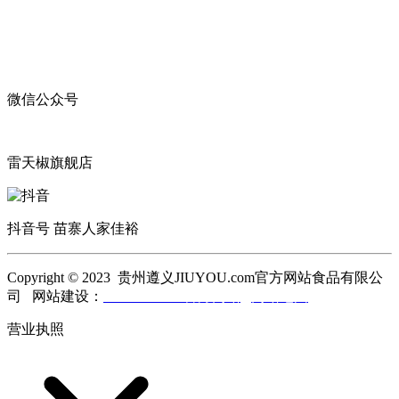
微信公众号
雷天椒旗舰店
抖音号 苗寨人家佳裕
Copyright © 2023 贵州遵义JIUYOU.com官方网站食品有限公
司 网站建设：
JIUYOU.com官方网站
网站地图
营业执照