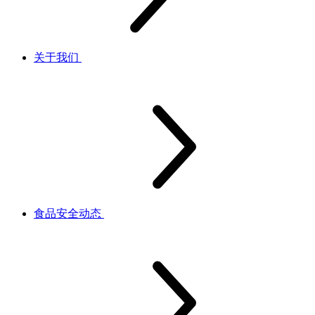
关于我们
食品安全动态