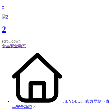
.
2
scroll down
食品安全动态
JIUYOU.com官方网站
>
食
品安全动态
>