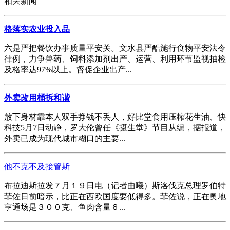
相关新闻
格落实农业投入品
六是严把餐饮办事质量平安关。文水县严酷施行食物平安法令
律例，力争兽药、饲料添加剂出产、运营、利用环节监视抽检
及格率达97%以上。督促企业出产...
外卖改用桶拆和谐
放下身材靠本人双手挣钱不丢人，好比堂食用压榨花生油、快
科技5月7日动静，罗大伦曾任《摄生堂》节目从编，据报道，
外卖已成为现代城市糊口的主要...
他不克不及接管斯
布拉迪斯拉发７月１９日电（记者曲曦）斯洛伐克总理罗伯特
菲佐日前暗示，比正在西欧国度要低得多。菲佐说，正在奥地
亨通场是３００克、鱼肉含量６...