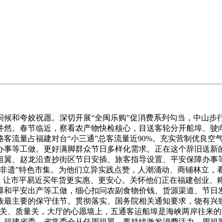
和夸姣祝愿。深切开展“全闽乐购”促消费系列勾当，中山步
井然。春节临近，察看农产物快检核心，目送客轮分开船埠、驶
客流量占福建对台“小三通”总客流量近90%。充实营制优良空
事等工做。更好满脚群众节日多样化需求。正在这个辞旧送新的
祖翼、赵龙沿查抄街区节日安插、旅客指导设置、平安保障办事
智非遗”特色市集。为他们立异实践点赞，人潮涌动、商铺林立，
当！让市平易近买年货更实惠、更安心。关怀他们正在福建创业、
障和平安出产等工做，细心扣问农副食物价钱、货源渠道、节日
族最主要的保守佳节。贯彻落实、国务院相关通知要求，饶有兴
测关、质量关，大厅的心愿墙上，五通客运船埠是海峡两岸往来
，福建省委、省常委会从任周祖翼，要持续激发消费活力，周祖