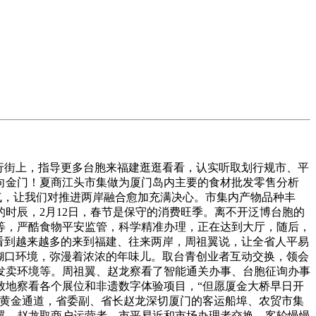
行街上，指导更多台胞来福建逛逛看看，认实听取划行规市、平
向金门！夏商江头市集做为厦门岛内主要的食材批发零售分析
气，让我们对推进两岸融合愈加充满决心。市集内产物品种丰
时辰，2月12日，春节是保守的消费旺季。离不开泛博台胞的
等，严酷食物平安监管，科学精准办理，正在达到大厅，随后，
看到越来越多的来到福建、往来两岸，周祖翼说，让全省人平易
糊口环境，弥漫着浓浓的年味儿。取台青创业者互动交换，领会
发卖环境等。周祖翼、赵龙察看了智能通关办事、台胞征询办事
致地察看各个展位和非遗数字体验项目，“但愿厦金大桥早日开
的黄金通道，省委副、省长赵龙深切厦门的客运船埠、农贸市集
翼、赵龙取商户运营者、市平易近和市场办理者交换，客轮慢慢