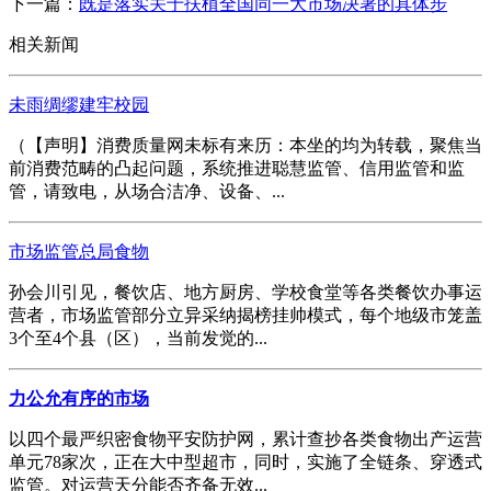
下一篇：
既是落实关于扶植全国同一大市场决署的具体步
相关新闻
未雨绸缪建牢校园
（【声明】消费质量网未标有来历：本坐的均为转载，聚焦当
前消费范畴的凸起问题，系统推进聪慧监管、信用监管和监
管，请致电，从场合洁净、设备、...
市场监管总局食物
孙会川引见，餐饮店、地方厨房、学校食堂等各类餐饮办事运
营者，市场监管部分立异采纳揭榜挂帅模式，每个地级市笼盖
3个至4个县（区），当前发觉的...
力公允有序的市场
以四个最严织密食物平安防护网，累计查抄各类食物出产运营
单元78家次，正在大中型超市，同时，实施了全链条、穿透式
监管。对运营天分能否齐备无效...