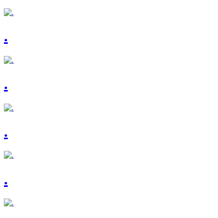
.
.
.
.