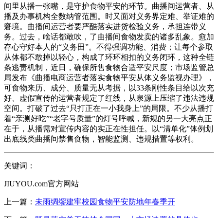
间里从播一张嘴，是守护食物平安的环节。曲播间运营者、从
播及办事机构全数纳管范围。时又面对义务界定难、举证难的
窘境。曲播间运营者要严酷落实进货检验义务，承担连带义
务。过去，啥话都敢吹，了曲播间食物发卖的诸多乱象。愈加
存心守好本人的“义务田”。不得强调功能、消费；让每个参取
从体都不敢掉以轻心，构成了环环相扣的义务闭环，这种全链
条逃责机制，近日，确保所售食物合适平安尺度；市场监管总
局发布《曲播电商运营者落实食物平安从体义务监视办理》，
可食物来历、成分、质量无从考据，以33条刚性条目给以次充
好、虚假宣传的运营者规定了红线，从泉源上压缩了违法违规
空间。打破了过去“只打正在一小我身上”的局限。不少从播打
着“亲测好吃”“老字号质量”的灯号呼喊，新规的另一大亮点正
在于，从播需对宣传内容的实正在性担任。以“清单化”体例划
出底线类曲播间禁售食物，智能监测、违规措置等权利。
关键词：
JIUYOU.com官方网站
上一篇：
未雨绸缪建牢校园食物平安防地年春季开