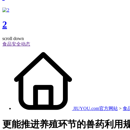
2
scroll down
食品安全动态
JIUYOU.com官方网站
>
食
更能推进养殖环节的兽药利用