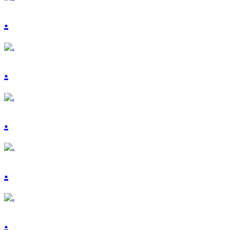
.
.
.
.
.