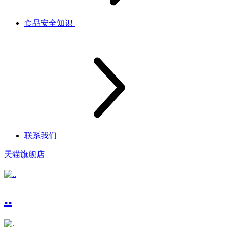
食品安全知识
联系我们
天猫旗舰店
..