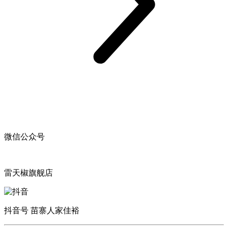
微信公众号
雷天椒旗舰店
抖音号 苗寨人家佳裕