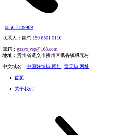
0856-7239909
联系人：简总
159 8501 0110
邮箱：
gzzyxjysp@163.com
地址：贵州省遵义市播州区枫香镇枫元村
中文域名：
中国好辣椒.网址
雷天椒.网址
首页
关于我们