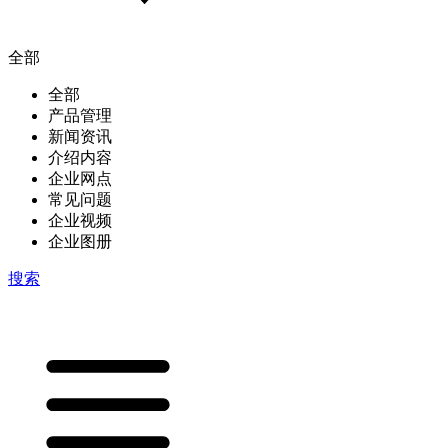
全部
全部
产品管理
新闻资讯
介绍内容
企业网点
常见问题
企业视频
企业图册
搜索