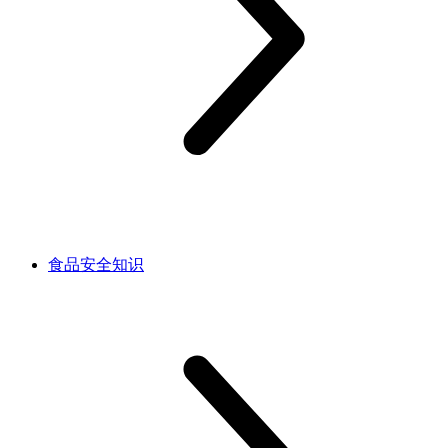
食品安全知识