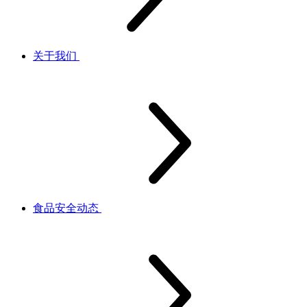
关于我们
食品安全动态