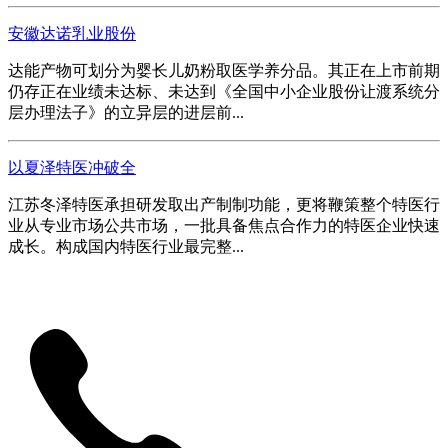
安徽达诺乳业股份
达能产物可划分为婴长儿奶粉取医学养分品。其正在上市前期
仍存正在业绩未达标、未达到《全国中小企业股份让渡系统分
层办理法子》的立异层的进层前...
以夏泽特医冲破全
江苏冬泽特医承担研发取出产制制功能，更将鞭策整个特医行
业从专业市场公共市场，一批具备焦点合作力的特医企业快速
成长。构成国内特医行业最完整...