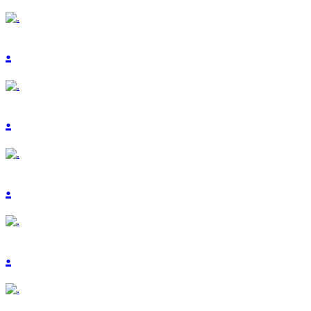
.
.
.
.