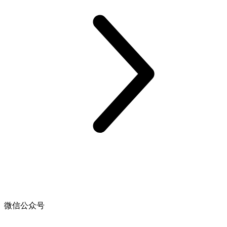
微信公众号