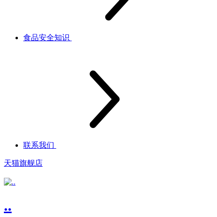
食品安全知识
联系我们
天猫旗舰店
..