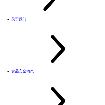
关于我们
食品安全动态