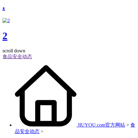
.
2
scroll down
食品安全动态
JIUYOU.com官方网站
>
食
品安全动态
>