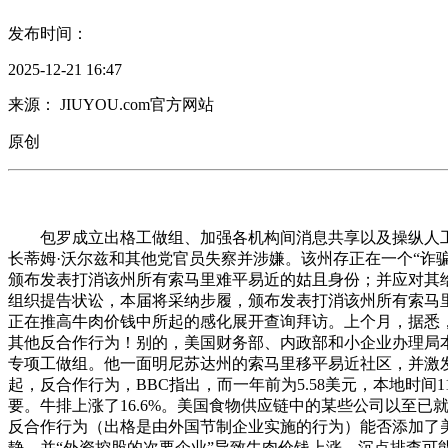
发布时间：
2025-12-21 16:47
来源： JIUYOU.com官方网站
原创
包罗成立出格工做组、加强各机构间消息共享以及操纵人工
长蒂姆·沃尔兹和其他党官员失察并涉嫌。该州存正在一个“诈
颁布发表打消该州所有索马里难平易近的姑且身份；并应对其给
组织提告状讼，本届将采纳步履，颁布发表打消该州所有索马
正在推高牛肉价钱中所起的感化展开查询拜访。上个月，据悉
其他反合作行为！别的，美国财务部、内政部和小企业办理局
专项工做组。他一面明尼苏达州的索马里移平易近社区，并激
起，反合作行为，BBC指出，而一年前为5.58美元，本地时
要。牛排上涨了16.6%。美国食物供应链中的某些公司以至已
反合作行为（出格是由外国节制企业实施的行为）能否添加了
静，并“外资控股的次要企业”导致牛肉价钱上涨。沉点排查可