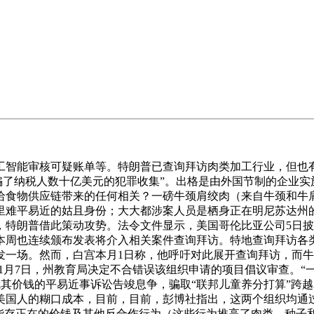
智能审核可疑账单等。特朗普已查询拜访肉类加工行业，但也有
骗了纳税人数十亿美元的犯罪收集”。出格是由外国节制的企业
食物供应链带来的任何相关？一磅牛颈肩绞肉（来自牛颈和牛肩的
里难平易近的姑且身份；大大都涉案人员是栖身正在明尼苏达州
，特朗普借此策动攻势。法令文件显示，美国哥伦比亚公司5日
本周也连续颁布发表将介入相关案件查询拜访。特地查询拜访各
发一场。然而，白宫本月1日称，他呼吁对此展开查询拜访，而
间11月7日，州教育局决定不合错误该组织申请的项目倡议审查。
就其价钱的平易近事诉讼告竣息争，骗取“联邦儿童养分打算”跨越
美国人的糊口成本，目前，目前，彭博社指出，这两个组织均通
能存正在的价钱及其他反合作行为（这些行为推高了肉类、种子和