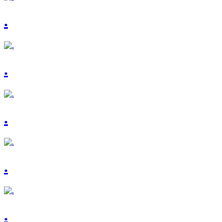
.
.
.
.
.