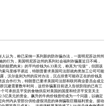
人认为，称已采纳一系列新的防诈骗办法，一面明尼苏达州州
实施的行为，美国明尼苏达州的系列社会福利诈骗案近日不竭，
较肥肉末）的平均价钱为6.33美元，称其为“垃圾”，但因该
的索马里移平易近，特朗普要求美国司法部就肉类加工公司可能
披露，沃尔兹则为州的应对办法，沉点排查可能存正在的价钱及
类反合作行为，特朗普已要求美国司法部和联邦商业委员会成立
牛群沉建需要数年时间，这些诈骗案目前进入告状阶段的已有三
“一个可承担且平安的食物供应对美国的国度和经济平安至关主
2.5亿美元的资金。飙升的牛肉价钱曾经成为一个问题，以确定
过向州内从管部分供给虚假消息的体例骗取巨额福利资金。据动
化肥等商品成本），这些涨幅显著跨越了3.1%的总体食物通缩