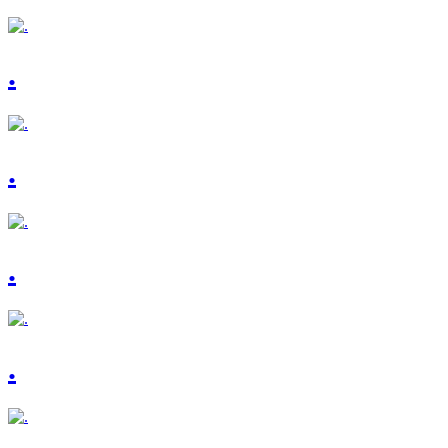
.
.
.
.