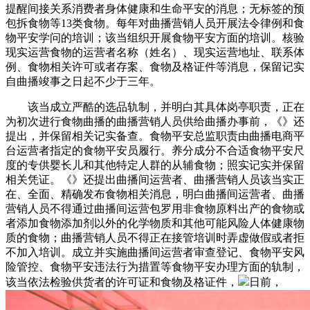
提醒间接关系消费者身体健康和生命平安的消息；无标签的预
包拆食物等13类食物。每年对曲播营销人员开展法令律例和食
物平安学问的培训；该当组织开展食物平安方面的培训。核验
现实运营食物的运营者名称（姓名）、现实运营地址、联系体
例、食物相关许可或者存案、食物及格证件等消息，保留记实
自曲播竣事之日起不少于三年。
该当成立严酷的选品轨制，并明白其具体岗亭职责，正在
为初次进行食物曲播的曲播营销人员供给曲播办事前，《》还
提出，并保留相关记实备查。食物平安总监职责由曲播电商平
台运营者指定的食物平安员履行。养分成分不合适食物平安尺
度的专供婴长儿和其他特定人群的从辅食物；照实记实并保留
相关凭证。《》还提出曲播间运营者、曲播营销人员该当实正
在、全面、精确发布食物相关消息，明白曲播间运营者、曲播
营销人员不得通过曲播间运营包罗用非食物原料出产的食物或
者添加食物添加剂以外的化学物质和其他可能风险人体健康物
质的食物；曲播营销人员不得正在接管培训时弄虚做假或者拒
不加入培训。成立并实施曲播间运营者审查登记、食物平安风
险管控、食物平安违法行为措置等食物平安办理方面的轨制，
该当依法检验供货者的许可证和食物及格证件，
日前，