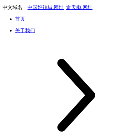
中文域名：
中国好辣椒.网址
雷天椒.网址
首页
关于我们