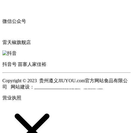
微信公众号
雷天椒旗舰店
抖音号 苗寨人家佳裕
Copyright © 2023 贵州遵义JIUYOU.com官方网站食品有限公
司 网站建设：
JIUYOU.com官方网站
网站地图
营业执照