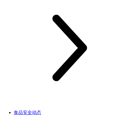
食品安全动态