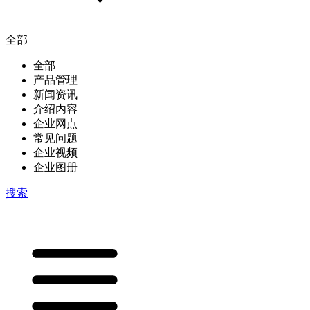
全部
全部
产品管理
新闻资讯
介绍内容
企业网点
常见问题
企业视频
企业图册
搜索