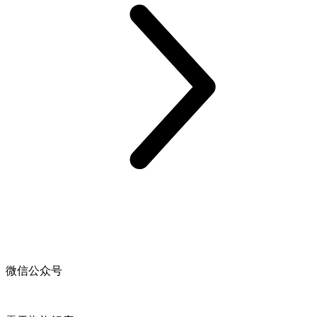
微信公众号