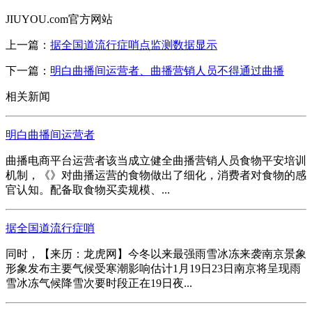
JIUYOU.com官方网站
上一篇：
据全国道流行症哨点监测数据显示
下一篇：
明白曲播间运营者、曲播营销人员不得通过曲播
相关新闻
明白曲播间运营者
曲播电商平台运营者该当成立健全曲播营销人员食物平安培训
机制，《》对曲播运营的食物做出了细化，消费者对食物的感
官认知。配备取食物买卖规模、...
据全国道流行症哨
同时，【来历：龙虎网】今冬以来最强雨雪冰冻来袭南京景象
形象发布主要气候受寒潮影响估计1月19日23日南京将呈现雨
雪冰冻气候降雪次要时段正在19日夜...