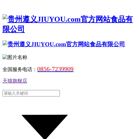
0856-7239909
全国服务电话：
天猫旗舰店