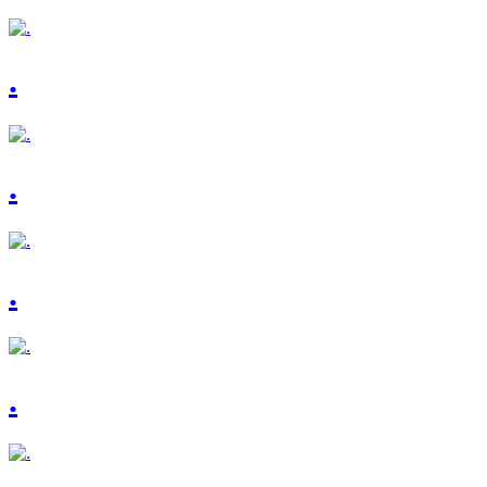
.
.
.
.