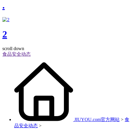
.
2
scroll down
食品安全动态
JIUYOU.com官方网站
>
食
品安全动态
>