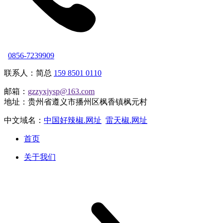
0856-7239909
联系人：简总
159 8501 0110
邮箱：
gzzyxjysp@163.com
地址：贵州省遵义市播州区枫香镇枫元村
中文域名：
中国好辣椒.网址
雷天椒.网址
首页
关于我们