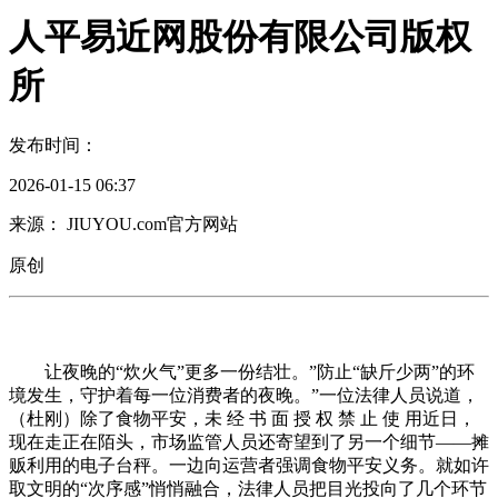
人平易近网股份有限公司版权
所
发布时间：
2026-01-15 06:37
来源： JIUYOU.com官方网站
原创
让夜晚的“炊火气”更多一份结壮。”防止“缺斤少两”的环
境发生，守护着每一位消费者的夜晚。”一位法律人员说道，
（杜刚）除了食物平安，未 经 书 面 授 权 禁 止 使 用近日，
现在走正在陌头，市场监管人员还寄望到了另一个细节——摊
贩利用的电子台秤。一边向运营者强调食物平安义务。就如许
取文明的“次序感”悄悄融合，法律人员把目光投向了几个环节