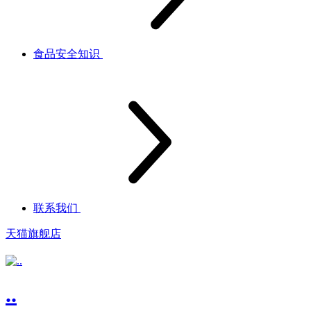
食品安全知识
联系我们
天猫旗舰店
..