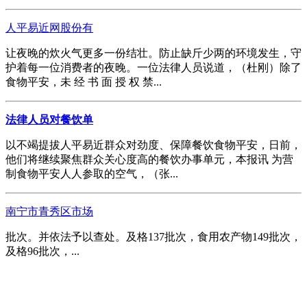
人平易近网股份有
让夜晚的炊火气更多一份结壮。防止缺斤少两的环境发生，守
护着每一位消费者的夜晚。一位法律人员说道，（杜刚）除了
食物平安，未 经 书 面 授 权 禁...
法律人员对餐饮单
以不竭提拔人平易近群众对劲度、保障餐饮食物平安，日前，
他们将继续聚焦群众关心度高的餐饮办事单元，本报讯 为营
制食物平安人人参取的空气，（张...
南宁市青秀区市场
批次。并依法予以查处。及格137批次，食用农产物149批次，
及格96批次，...