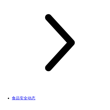
食品安全动态