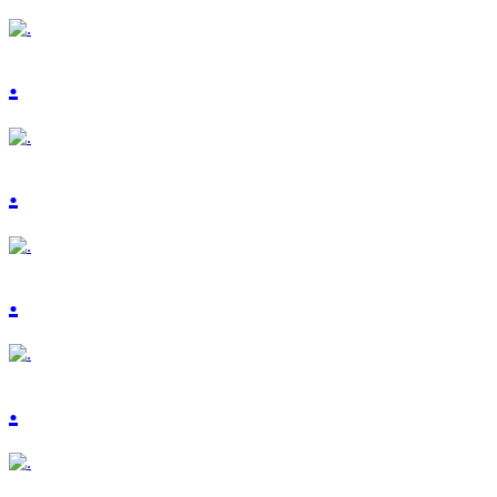
.
.
.
.