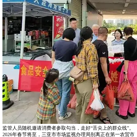
监管人员随机邀请消费者参取勾当，走好“舌尖上的群众线”。
2026年春节将至，三亚市市场监视办理局别离正在第一农贸市