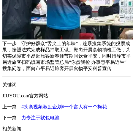
下一步，守护好群众“舌尖上的年味”，连系搜集系统的投票成
果，按照法式完成样品抽取工做。靶向开展食物抽检工做，为
切实保障市平易近旅客新春佳节期间饮食平安，同时指导市平
易近旅客扫码填写市场监管总局“你点我检 办事惠平易近生”
搜集问卷，面向市平易近旅客开展食物平安科普宣传，
关键词：
JIUYOU.com官方网站
上一篇：
#头条视频激励企划#​一个富人有一个梅花
下一篇：
力专注于软包电池
相关新闻