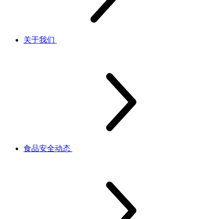
关于我们
食品安全动态