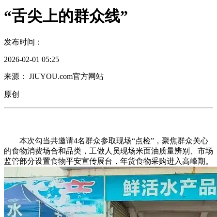
“舌尖上的群众线”
发布时间：
2026-02-01 05:25
来源： JIUYOU.com官方网站
原创
本次勾当共邀请4名群众参取现场“点检”，聚焦群众关心
的食物消费场合和品类，工做人员现场米面油质量辨别、市场
监管部分设置食物平安宣传展台，年货食物采购进入高峰期。