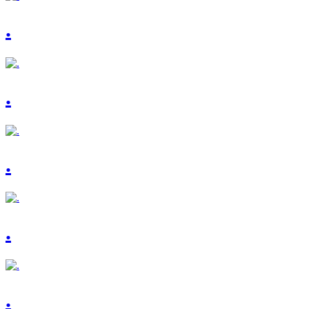
.
.
.
.
.