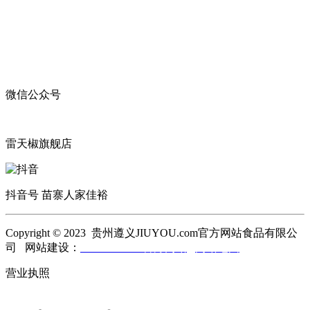
微信公众号
雷天椒旗舰店
抖音号 苗寨人家佳裕
Copyright © 2023 贵州遵义JIUYOU.com官方网站食品有限公
司 网站建设：
JIUYOU.com官方网站
网站地图
营业执照