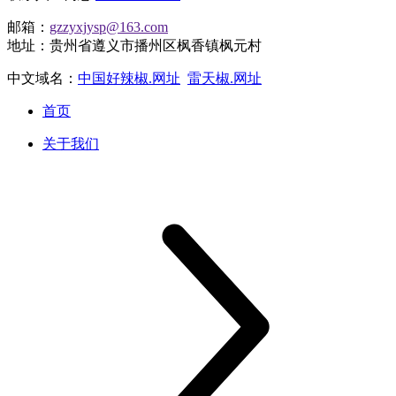
邮箱：
gzzyxjysp@163.com
地址：贵州省遵义市播州区枫香镇枫元村
中文域名：
中国好辣椒.网址
雷天椒.网址
首页
关于我们