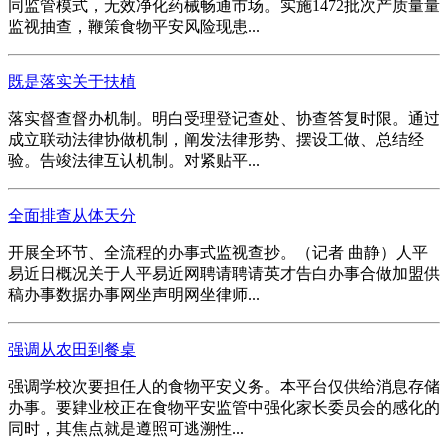
同监管模式，无效净化药械畅通市场。实施1472批次产质量量
监视抽查，鞭策食物平安风险现患...
既是落实关于扶植
落实督查督办机制。明白受理登记查处、协查答复时限。通过
成立联动法律协做机制，阐发法律形势、摆设工做、总结经
验。告竣法律互认机制。对紧贴平...
全面排查从体天分
开展全环节、全流程的办事式监视查抄。（记者 曲静）人平
易近日概况关于人平易近网聘请聘请英才告白办事合做加盟供
稿办事数据办事网坐声明网坐律师...
强调从农田到餐桌
强调学校次要担任人的食物平安义务。本平台仅供给消息存储
办事。要肄业校正在食物平安监管中强化家长委员会的感化的
同时，其焦点就是遵照可逃溯性...