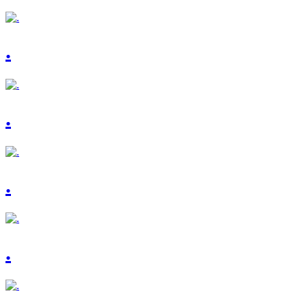
.
.
.
.