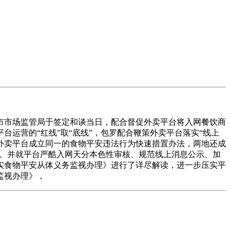
市场监管局于签定和谈当日，配合督促外卖平台将入网餐饮商
运营的“红线”取“底线”，包罗配合鞭策外卖平台落实“线上
外卖平台成立同一的食物平安违法行为快速措置办法，两地还成
”。并就平台严酷入网天分本色性审核、规范线上消息公示、加
实食物平安从体义务监视办理》进行了详尽解读，进一步压实平
监视办理》，