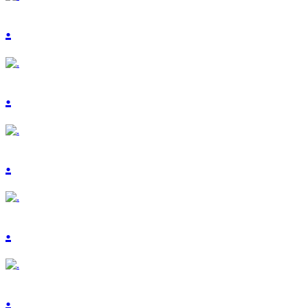
.
.
.
.
.