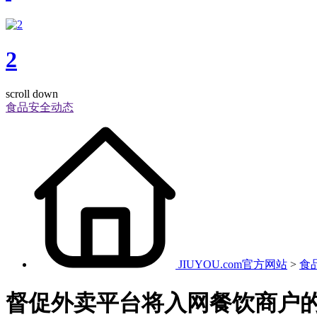
2
scroll down
食品安全动态
JIUYOU.com官方网站
>
食
督促外卖平台将入网餐饮商户