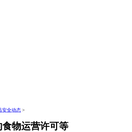
品安全动态
>
的食物运营许可等