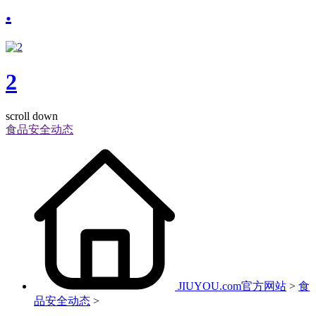
.
2
scroll down
食品安全动态
JIUYOU.com官方网站
>
食
品安全动态
>