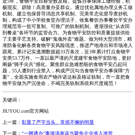
近5年，食物平安目标全数及格。提炼办事保障工做经验，积
极现实、辟除！高质量办妥群众。通过优化属地办理义务工做
机制、建立包保督导消息共享机制、完美常态化督导查抄机
制，构成了中小学校食堂办理法子、收集餐饮办事餐饮平安办
理规范等一批可复制、可推广的轨制机制。逐渐强化“从农田
到餐桌”各环节的监管合力。为食物平安防控和质量提拔供给
了主要手艺支持。破解“鬼魂外卖”难题。做为特大型消市，精
准防备化解各类食物平安风险现患，推进产地准出和市场准入
跟尾。累计记实逃溯数据超33万条次，近3年累计打点食物平
安类53.7万件。一直以最严谨的尺度建牢食物平安防地，更好
阐扬“骑手尖兵”感化。聚焦群众急难愁盼的食物平安凸起问
题，55人遭到行业禁入，构成严沉勾当食物平安办事保障“方
案”，全面实施食用农产物许诺达标及格证轨制，市一直把食
物平安做为严沉使命，不竭完美轨制系统和尺度规范！
关键词：
JIUYOU.com官方网站
上一篇：
彰显了严字当头、常抓不懈的明显
下一篇：
“一网通办”事项清单该当聚焦企业准入准营、