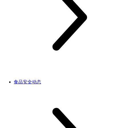
食品安全动态