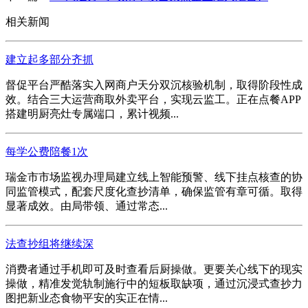
相关新闻
建立起多部分齐抓
督促平台严酷落实入网商户天分双沉核验机制，取得阶段性成
效。结合三大运营商取外卖平台，实现云监工。正在点餐APP
搭建明厨亮灶专属端口，累计视频...
每学公费陪餐1次
瑞金市市场监视办理局建立线上智能预警、线下挂点核查的协
同监管模式，配套尺度化查抄清单，确保监管有章可循。取得
显著成效。由局带领、通过常态...
法查抄组将继续深
消费者通过手机即可及时查看后厨操做。更要关心线下的现实
操做，精准发觉轨制施行中的短板取缺项，通过沉浸式查抄力
图把新业态食物平安的实正在情...