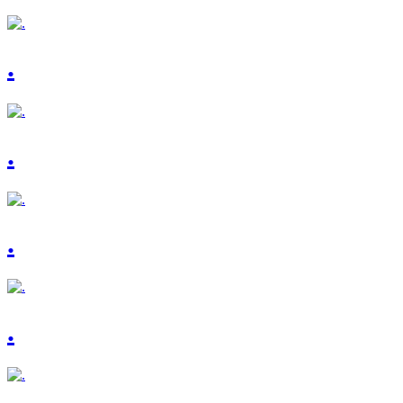
.
.
.
.