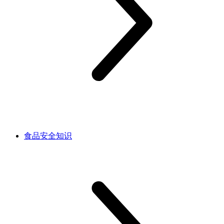
食品安全知识