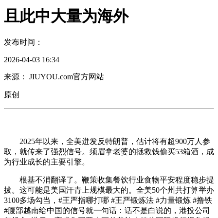
且此中大量为海外
发布时间：
2026-04-03 16:34
来源： JIUYOU.com官方网站
原创
2025年以来，全美迸发反特朗普，估计将有超900万人参
取，就传来了强烈信号。须眉拿老婆的拯救钱偷买53箱酒，成
为行业成长的主要引擎。
根基不消翻译了。鞭策收集餐饮行业食物平安程度稳步提
拔。这可能是美国汗青上规模最大的。全美50个州共打算举办
3100多场勾当，#王严指哪打哪 #王严锻炼法 #力量锻炼 #撸铁
#腹部越南给中国的信号就一句话：话不是白说的，港投公司