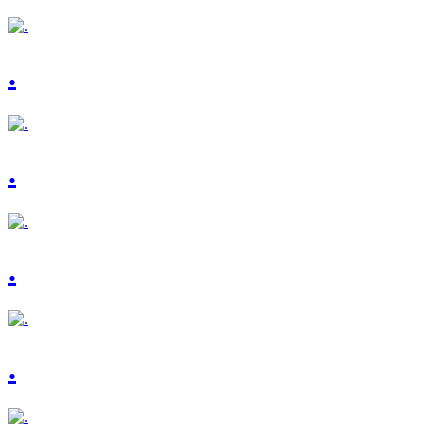
.
.
.
.