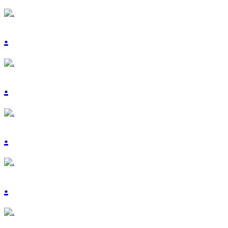
.
.
.
.