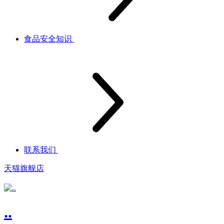
食品安全知识
联系我们
天猫旗舰店
..