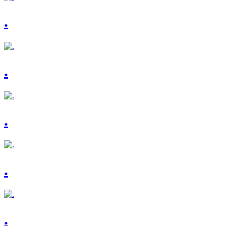
.
.
.
.
.