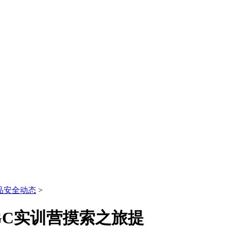
品安全动态
>
GC实训营摸索之旅提