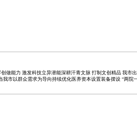
创做能力 激发科技立异潜能深耕汗青文脉 打制文创精品 我市
勾当我市以群众需求为导向持续优化医养资本设置装备摆设 “两院