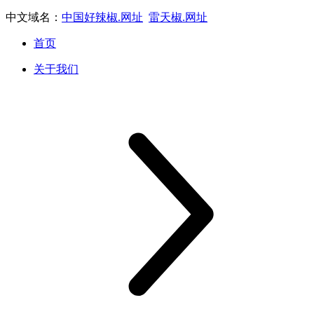
中文域名：
中国好辣椒.网址
雷天椒.网址
首页
关于我们