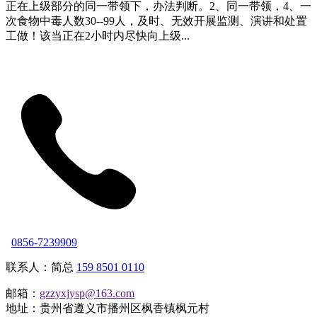
正在上级部分的同一带领下，办法判断。2、同一带领，4、一
次食物中毒人数30--99人，及时、无效开展监测、演讲和处置
工做！该当正在2小时内尽快向上级...
0856-7239909
联系人：简总
159 8501 0110
邮箱：
gzzyxjysp@163.com
地址：贵州省遵义市播州区枫香镇枫元村