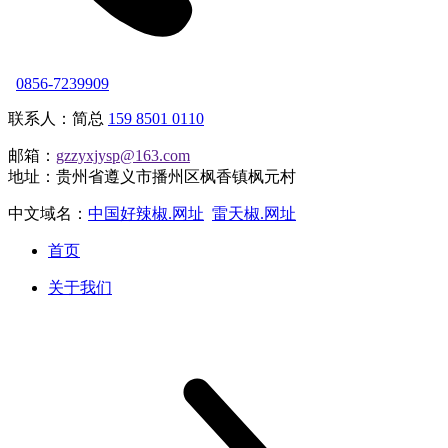
0856-7239909
联系人：简总
159 8501 0110
邮箱：
gzzyxjysp@163.com
地址：贵州省遵义市播州区枫香镇枫元村
中文域名：
中国好辣椒.网址
雷天椒.网址
首页
关于我们