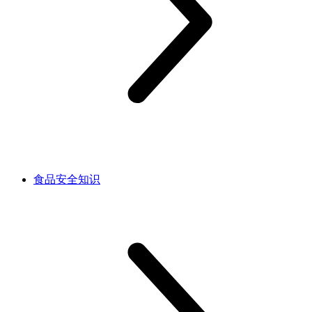
食品安全知识