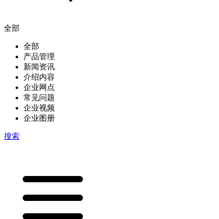
全部
全部
产品管理
新闻资讯
介绍内容
企业网点
常见问题
企业视频
企业图册
搜索