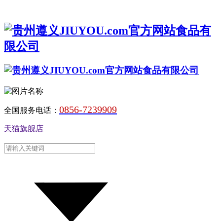
0856-7239909
全国服务电话：
天猫旗舰店