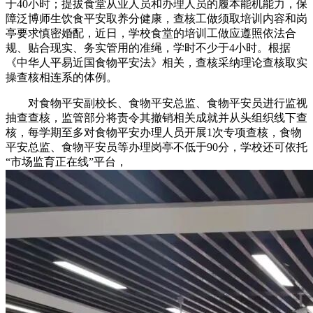
于40小时；提拔食堂从业人员和办理人员的履本能机能力，保
障泛博师生饮食平安取养分健康，查核工做须取培训内容和岗
亭要求慎密婚配，近日，学校食堂的培训工做应遵照依法合
规、贴合现实、务实管用的准绳，学时不少于4小时。根据
《中华人平易近国食物平安法》相关，查核采纳理论查核取实
操查核相连系的体例。
对食物平安副校长、食物平安总监、食物平安员进行监视
抽查查核，监管部分将责令其撤销相关成就并从头组织线下查
核，每学期至多对食物平安办理人员开展1次专项查核，食物
平安总监、食物平安员等办理岗亭不低于90分，学校还可依托
“市场监育正在线”平台，