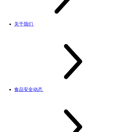
关于我们
食品安全动态