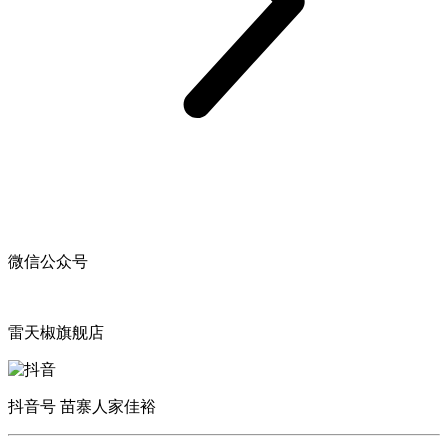
微信公众号
雷天椒旗舰店
抖音号 苗寨人家佳裕