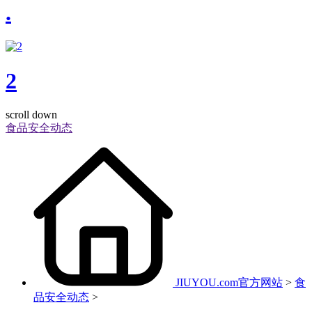
.
2
scroll down
食品安全动态
JIUYOU.com官方网站
>
食
品安全动态
>