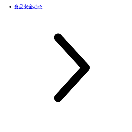
食品安全动态