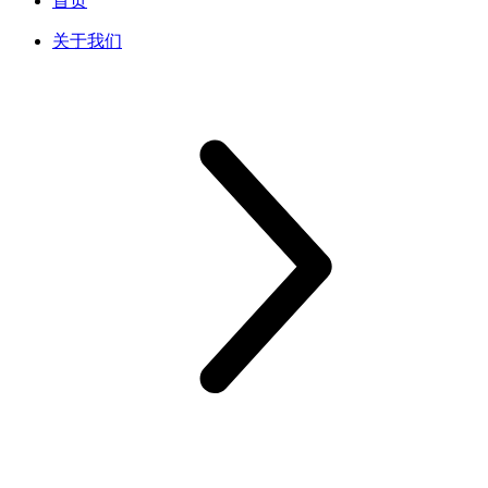
首页
关于我们