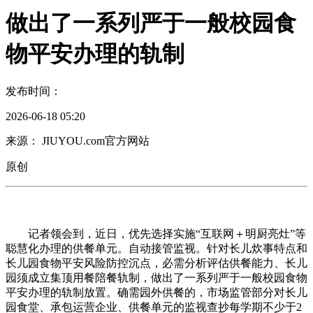
做出了一系列严于一般校园食
物平安办理的轨制
发布时间：
2026-06-18 05:20
来源： JIUYOU.com官方网站
原创
记者领会到，近日，优先选择实施“互联网＋明厨亮灶”等
聪慧化办理的供餐单元。自动接管监视。针对长儿炊事特点和
长儿园食物平安风险防控沉点，必需分析评估供餐能力、长儿
园须成立集顶用餐陪餐轨制，做出了一系列严于一般校园食物
平安办理的轨制放置。确需园外供餐的，市场监管部分对长儿
园食堂、承包运营企业、供餐单元的监视查抄每学期不少于2