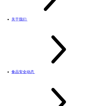
关于我们
食品安全动态