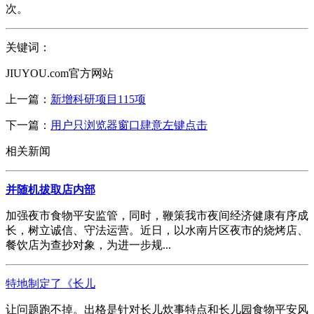
次。
关键词：
JIUYOU.com官方网站
上一篇：
新增科研项目115项
下一篇：
用户只浏览器窗口肆意左键点击
相关新闻
并随机拔取店内部
加强夜市食物平安监管，同时，鞭策我市夜间经济健康有序成
长，树立诚信、守法运营。近日，以水南片区夜市的烧烤店、
餐饮店为查抄对象，为进一步规...
特地制定了《长儿
让问题跑不掉。出格是针对长儿炊事特点和长儿园食物平安风