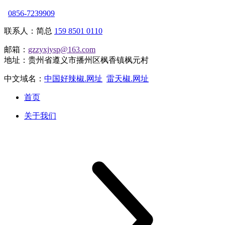
0856-7239909
联系人：简总
159 8501 0110
邮箱：
gzzyxjysp@163.com
地址：贵州省遵义市播州区枫香镇枫元村
中文域名：
中国好辣椒.网址
雷天椒.网址
首页
关于我们