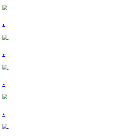
.
.
.
.