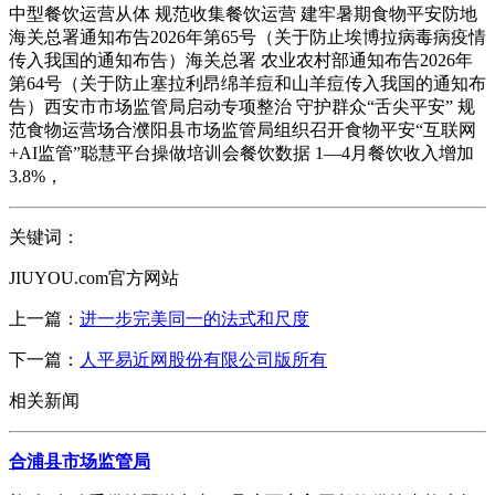
中型餐饮运营从体 规范收集餐饮运营 建牢暑期食物平安防地
海关总署通知布告2026年第65号（关于防止埃博拉病毒病疫情
传入我国的通知布告）海关总署 农业农村部通知布告2026年
第64号（关于防止塞拉利昂绵羊痘和山羊痘传入我国的通知布
告）西安市市场监管局启动专项整治 守护群众“舌尖平安” 规
范食物运营场合濮阳县市场监管局组织召开食物平安“互联网
+AI监管”聪慧平台操做培训会餐饮数据 1—4月餐饮收入增加
3.8%，
关键词：
JIUYOU.com官方网站
上一篇：
进一步完美同一的法式和尺度
下一篇：
人平易近网股份有限公司版所有
相关新闻
合浦县市场监管局