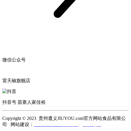
微信公众号
雷天椒旗舰店
抖音号 苗寨人家佳裕
Copyright © 2023 贵州遵义JIUYOU.com官方网站食品有限公
司 网站建设：
JIUYOU.com官方网站
网站地图