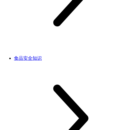
食品安全知识