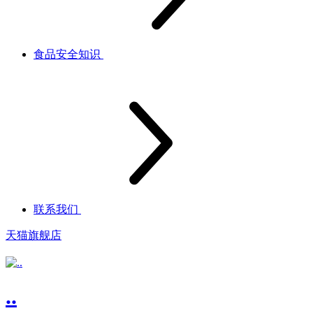
食品安全知识
联系我们
天猫旗舰店
..