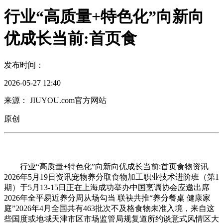
行业“高质量+特色化”向新向
优成长当前:首页食
发布时间：
2026-05-27 12:40
来源： JIUYOU.com官方网站
原创
行业“高质量+特色化”向新向优成长当前:首页食物资讯
2026年5月19日资讯宠物养分取食物加工职业技术进阶班（第1
期）于5月13-15日正在上海成功举办中国烹调协会应邀出席
2026年全平易近养分周从场勾当 联袂共推“养分餐桌 健康家
庭”2026年4月全国共有463批次不及格食物未准入境，来自这
些国度或地域天津市区市场监管局规复道所约谈意式风情区大