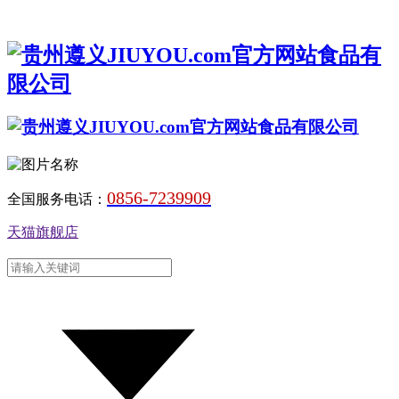
0856-7239909
全国服务电话：
天猫旗舰店