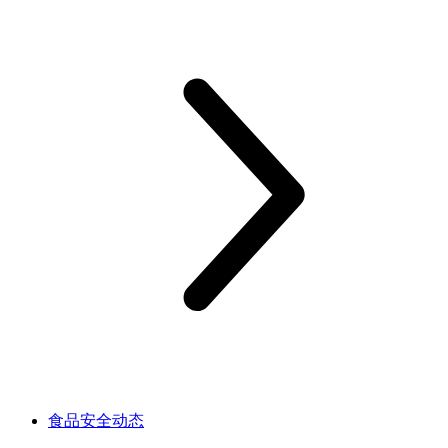
食品安全动态