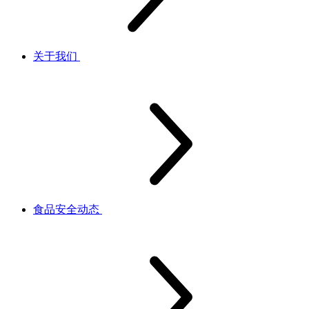
关于我们
食品安全动态