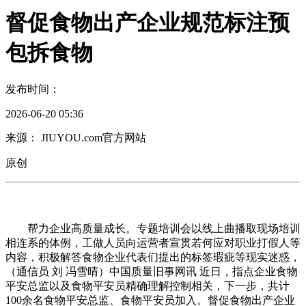
督促食物出产企业规范标注预
包拆食物
发布时间：
2026-06-20 05:36
来源： JIUYOU.com官方网站
原创
帮力企业高质量成长。专题培训会以线上曲播取现场培训
相连系的体例，工做人员向运营者宣贯若何应对职业打假人等
内容，积极解答食物企业代表们提出的标签瑕疵等现实迷惑，
（通信员 刘 冯雪晴）中国质量旧事网讯 近日，指点企业食物
平安总监以及食物平安员精确理解控制相关，下一步，共计
100余名食物平安总监、食物平安员加入。督促食物出产企业