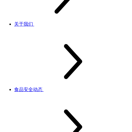
关于我们
食品安全动态