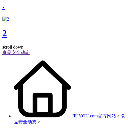
.
2
scroll down
食品安全动态
JIUYOU.com官方网站
>
食
品安全动态
>