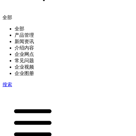
全部
全部
产品管理
新闻资讯
介绍内容
企业网点
常见问题
企业视频
企业图册
搜索