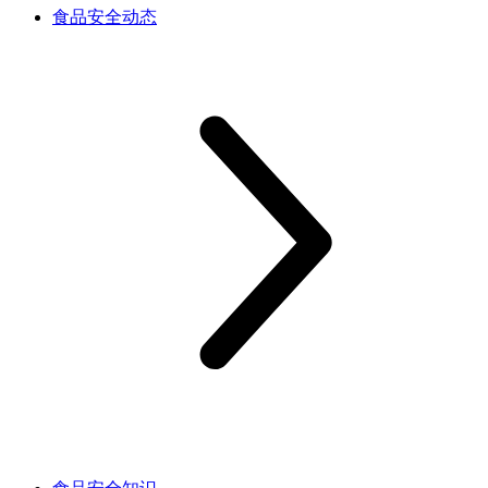
食品安全动态